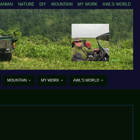
ZANMAI
NATURE
DIY
MOUNTAIN
MY WORK
AWL’S WORLD
Login
MOUNTAIN
MY WORK
AWL’S WORLD