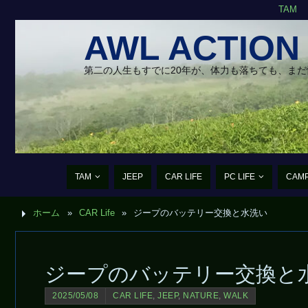
TAM
AWL ACTION
第二の人生もすでに20年が、体力も落ちても、ま
TAM
JEEP
CAR LIFE
PC LIFE
CAM
ホーム
»
CAR Life
»
ジープのバッテリー交換と水洗い
ジープのバッテリー交換と
2025/05/08
CAR LIFE
,
JEEP
,
NATURE
,
WALK