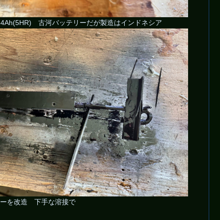
V 64Ah(5HR) 古河バッテリーだが製造はインドネシア
ーを改造 下手な溶接で