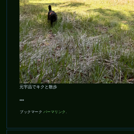
元宇品でキクと散歩
***
ブックマーク
パーマリンク
.