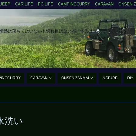
JEEP
CAR LIFE
PC LIFE
CAMPINGCURRY
CARAVAN
ONSEN 
だ情熱は落ちてはいないも切れ目はないが、体力は無くなっている・・
PINGCURRY
CARAVAN
ONSEN ZANMAI
NATURE
DIY
たんご・あるふぁ・まいく
水洗い
まだ、まだ老兵は動く