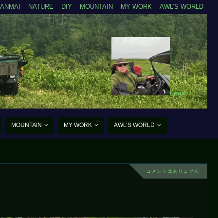
ZANMAI
NATURE
DIY
MOUNTAIN
MY WORK
AWL’S WORLD
Login
MOUNTAIN
MY WORK
AWL’S WORLD
コメントはありません