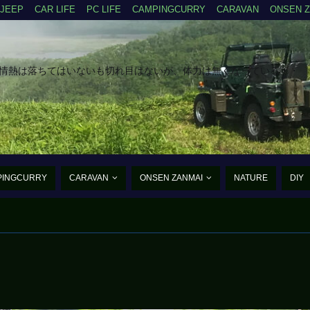
JEEP
CAR LIFE
PC LIFE
CAMPINGCURRY
CARAVAN
ONSEN 
だ情熱は落ちてはいないも切れ目はないが、体力は無くなっている・・
PINGCURRY
CARAVAN
ONSEN ZANMAI
NATURE
DIY
たんご・あるふぁ・まいく
まだ、まだ老兵は動く