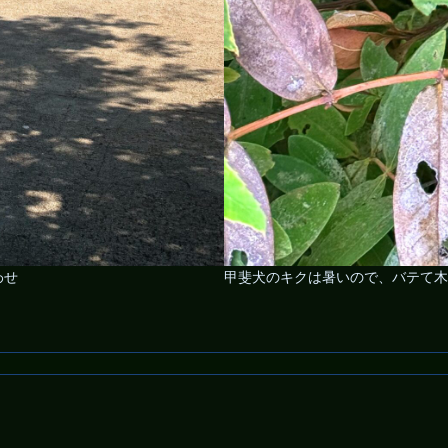
わせ
甲斐犬のキクは暑いので、バテて木