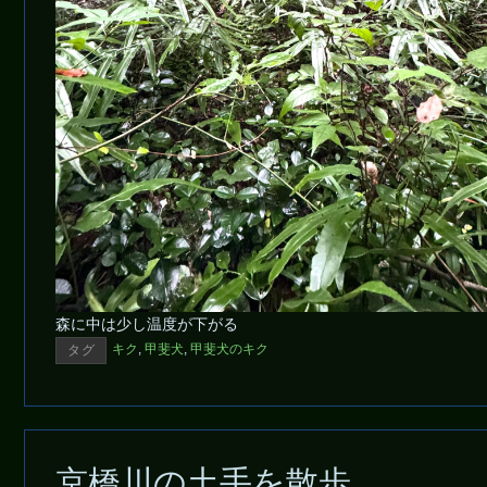
森に中は少し温度が下がる
キク
,
甲斐犬
,
甲斐犬のキク
タグ
京橋川の土手を散歩