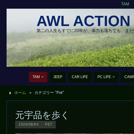
TAM
AWL ACTION
第二の人生もすでに20年が、体力も落ちても、ま
TAM
JEEP
CAR LIFE
PC LIFE
CAM
ホーム
»
カテゴリー "Pet"
元宇品を歩く
2026/08/04
PET