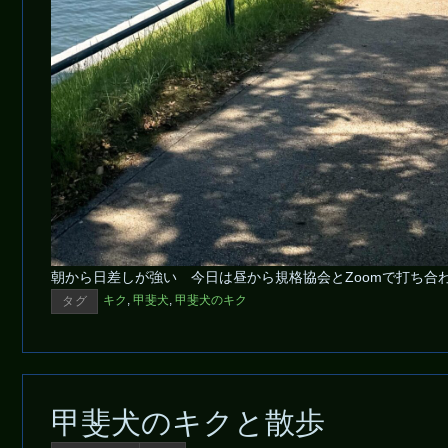
朝から日差しが強い 今日は昼から規格協会とZoomで打ち合
キク
,
甲斐犬
,
甲斐犬のキク
タグ
甲斐犬のキクと散歩