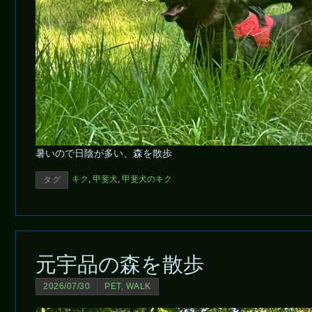
暑いので日陰が多い、森を散歩
キク
,
甲斐犬
,
甲斐犬のキク
タグ
元宇品の森を散歩
2026/07/30
PET
,
WALK