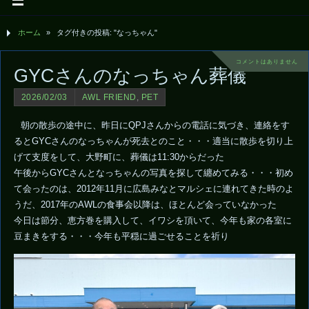
ホーム
»
タグ付きの投稿: "なっちゃん"
コメントはありません
GYCさんのなっちゃん葬儀
2026/02/03
AWL FRIEND
,
PET
朝の散歩の途中に、昨日にQPJさんからの電話に気づき、連絡をす
るとGYCさんのなっちゃんが死去とのこと・・・適当に散歩を切り上
げて支度をして、大野町に、葬儀は11:30からだった
午後からGYCさんとなっちゃんの写真を探して纏めてみる・・・初め
て会ったのは、2012年11月に広島みなとマルシェに連れてきた時のよ
うだ、2017年のAWLの食事会以降は、ほとんど会っていなかった
今日は節分、恵方巻を購入して、イワシを頂いて、今年も家の各室に
豆まきをする・・・今年も平穏に過ごせることを祈り