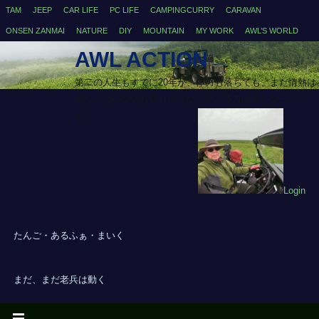
TAM
JEEP
CAR LIFE
PC LIFE
CAMPINGCURRY
CARAVAN
ONSEN ZANMAI
NATURE
DIY
MOUNTAIN
MY WORK
AWL’S WORLD
AWL ACTION
第二の人生もすでに20年が、体力も落ちても、まだ情熱は
落ちてはいないも切れ目はないが、体力は無くなってい
る・・
Login
たんご・あるふぁ・まいく
まだ、まだ老兵は動く