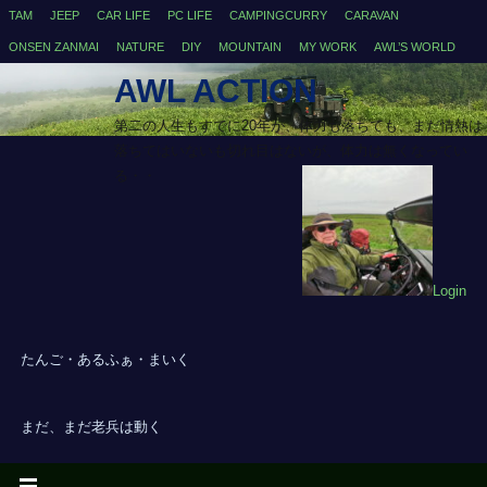
TAM
JEEP
CAR LIFE
PC LIFE
CAMPINGCURRY
CARAVAN
ONSEN ZANMAI
NATURE
DIY
MOUNTAIN
MY WORK
AWL’S WORLD
AWL ACTION
第二の人生もすでに20年が、体力も落ちても、まだ情熱は
落ちてはいないも切れ目はないが、体力は無くなってい
る・・
Login
たんご・あるふぁ・まいく
まだ、まだ老兵は動く