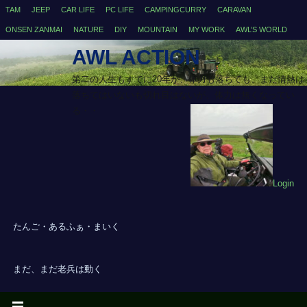
TAM
JEEP
CAR LIFE
PC LIFE
CAMPINGCURRY
CARAVAN
ONSEN ZANMAI
NATURE
DIY
MOUNTAIN
MY WORK
AWL’S WORLD
AWL ACTION
第二の人生もすでに20年が、体力も落ちても、まだ情熱は
落ちてはいないも切れ目はないが、体力は無くなってい
る・・
Login
たんご・あるふぁ・まいく
まだ、まだ老兵は動く