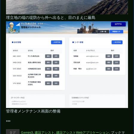
埋立地の端の堤防から外へ出ると、目のまえに厳島
管理者メンテナンス画面の整備
***
タグ
Gemini3
,
建設アシスト
,
建設アシストWebアプリケーション
.
ブックマ