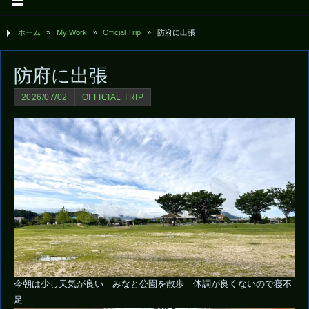
ホーム
»
My Work
»
Official Trip
»
防府に出張
防府に出張
2026/07/02
OFFICIAL TRIP
今朝は少し天気が良い みなと公園を散歩 体調が良くないので寝不
足