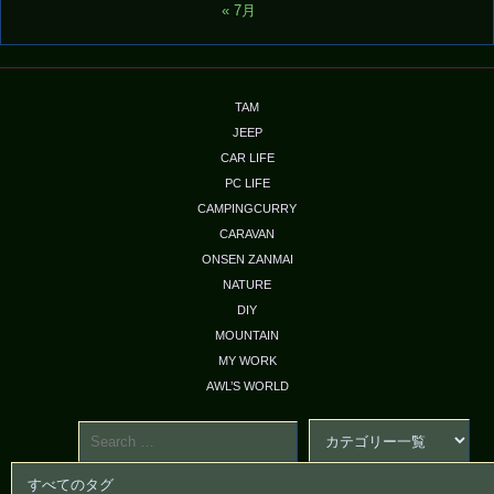
« 7月
TAM
JEEP
CAR LIFE
PC LIFE
CAMPINGCURRY
CARAVAN
ONSEN ZANMAI
NATURE
DIY
MOUNTAIN
MY WORK
AWL’S WORLD