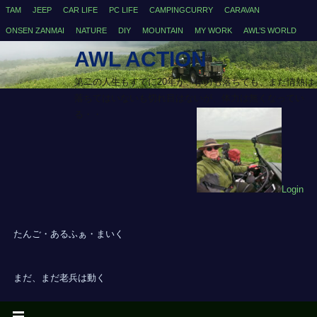
TAM
JEEP
CAR LIFE
PC LIFE
CAMPINGCURRY
CARAVAN
ONSEN ZANMAI
NATURE
DIY
MOUNTAIN
MY WORK
AWL’S WORLD
AWL ACTION
第二の人生もすでに20年が、体力も落ちても、まだ情熱は
落ちてはいないも切れ目はないが、体力は無くなってい
る・・
Login
たんご・あるふぁ・まいく
まだ、まだ老兵は動く