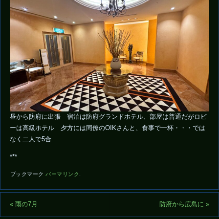
昼から防府に出張 宿泊は防府グランドホテル、部屋は普通だがロビ
ーは高級ホテル 夕方には同僚のOIKさんと、食事で一杯・・・では
なく二人で5合
***
ブックマーク
パーマリンク
.
«
雨の7月
防府から広島に
»