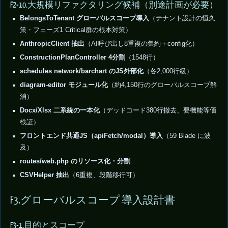
F2-10.大規模リファクタリング候補（別途計画が必要）
BelongsToTenant グローバルスコープ導入
（テナント設計の恒久
策・フェーズ1 Critical群の根本対策）
AnthropicClient 抽出
（AI呼び出し8重複の集約＋config化）
ConstructionPlanController 4分割
（1548行）
schedules network/barchart のJS外部化
（各2,000行級）
diagram-editor モジュール化
（約4,150行のグローバルスコープ解
消）
Docx/Xlsx 二系統の一本化
（デッドコード380行撤去、要機能等価
検証）
フロントエンド共通JS（apiFetch/modal）導入
（59 Blade に波
及）
routes/web.php のリソース化・分割
CSVHelper 抽出
（6重複、段階移行可）
F3.グローバルスコープ 導入設計書
F3-1.目的とスコープ