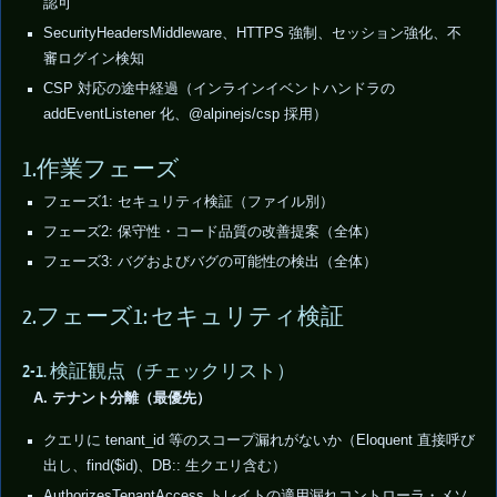
認可
SecurityHeadersMiddleware、HTTPS 強制、セッション強化、不
審ログイン検知
CSP 対応の途中経過（インラインイベントハンドラの
addEventListener 化、@alpinejs/csp 採用）
1.作業フェーズ
フェーズ1: セキュリティ検証（ファイル別）
フェーズ2: 保守性・コード品質の改善提案（全体）
フェーズ3: バグおよびバグの可能性の検出（全体）
2.フェーズ1: セキュリティ検証
2-1. 検証観点（チェックリスト）
A. テナント分離（最優先）
クエリに tenant_id 等のスコープ漏れがないか（Eloquent 直接呼び
出し、find($id)、DB:: 生クエリ含む）
AuthorizesTenantAccess トレイトの適用漏れコントローラ・メソ