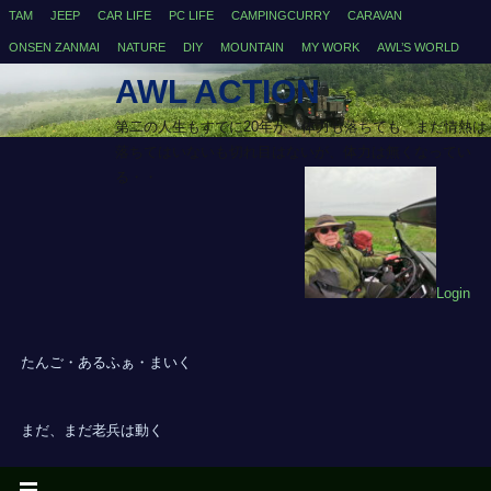
TAM
JEEP
CAR LIFE
PC LIFE
CAMPINGCURRY
CARAVAN
ONSEN ZANMAI
NATURE
DIY
MOUNTAIN
MY WORK
AWL’S WORLD
AWL ACTION
第二の人生もすでに20年が、体力も落ちても、まだ情熱は
落ちてはいないも切れ目はないが、体力は無くなってい
る・・
Login
たんご・あるふぁ・まいく
まだ、まだ老兵は動く