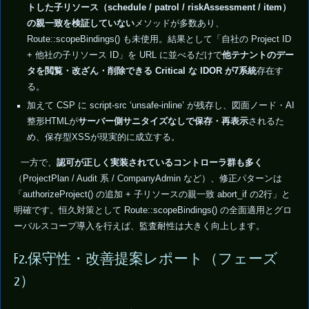
トした子リソース（schedule / patrol / riskAssessment / item）
の親一致を検証していない
メソッドが多数あり、
Route::scopeBindings() も未使用。結果として「自社の Project ID
+ 他社の子リソース ID」を URL に並べるだけで
他テナントのデー
タを閲覧・改ざん・削除できる Critical な IDOR が7系統
存在す
る。
加えて CSP に script-src ‘unsafe-inline’ が残存し、図面ノード・AI
整形HTMLが
サーバー側サニタイズなしで保存・再表示
されるた
め、保存型XSSが現実的に成立する。
一方で、
認可が正しく実装されているコントローラ群も多く
（ProjectPlan / Audit 系 / CompanyAdmin など）、修正パターンは
「authorizeProject() の追加 + 子リソースの親一致 abort_if の2行」と
明確です。恒久対策として Route::scopeBindings() の全面適用とグロ
ーバルスコープ導入を行えば、監査耐性は大きく向上します。
F2.保守性・改善提案レポート（フェーズ
2）