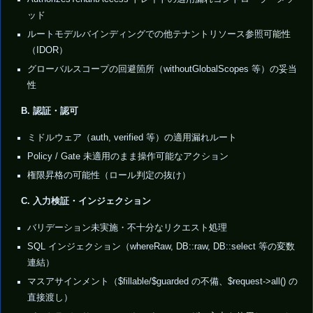
ッド
ルートモデルバインディングでの他テナントリソース参照可能性
（IDOR）
グローバルスコープの回避箇所（withoutGlobalScopes 等）の妥当
性
B. 認証・認可
ミドルウェア（auth, verified 等）の適用漏れルート
Policy / Gate 未適用のまま操作可能なアクション
権限昇格の可能性（ロール判定の抜け）
C. 入力検証・インジェクション
バリデーション未実施・不十分なリクエスト処理
SQL インジェクション（whereRaw, DB::raw, DB::select 等の変数
連結）
マスアサインメント（$fillable/$guarded の不備、$request->all() の
直接渡し）