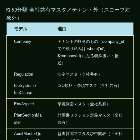
F3-6.D分類: 全社共有マスタ／テナント外（スコープ対
象外）
モデル
理由
Company
テナントの根そのもの（company_id
での絞り込みは where(‘id’,
$companyId) になる特殊扱い・後
述）
Regulation
法令マスタ（全社共有）
IsoSystem /
ISO規格・条項マスタ（全社共有）
IsoClause
EnvAspect
環境側面マスタ（全社共有）
PlanSectionMa
計画書セクション定義マスタ（全社
ster
共有）
AuditMasterQu
監査質問マスタ及び中間表（「全社