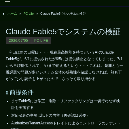
ホーム
»
PC Life
»
Claude Fable5でシステムの検証
Claude Fable5でシステムの検証
2026/07/05
PC LIFE
今日は雨の日曜日・・・現在最高性能を持つというAIのClaude
Fable5が、6/1に提供されたが6/5には提供禁止となってしまった、7/1
から再び提供されて、7/7まで使えるという・・・これは、是非とも一
番課題で問題が多いシステム全体の成熟性を確認しなければ、熱も下
がって少し調子も上がったので、さっそく取り掛かる
0.前提条件
まずFable5には修正・削除・リファクタリングは一切行わなず検
証を実施する
対応済みの事項は以下の内容（再確認は必要）
AuthorizesTenantAccessトレイトによるコントローラのテナント