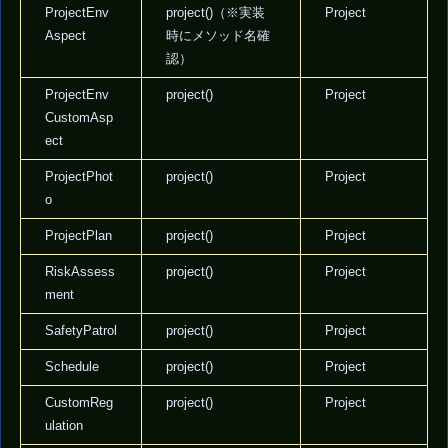
ProjectEnv
project()（※実装
Project
Aspect
時にメソッド名確
認）
ProjectEnv
project()
Project
CustomAsp
ect
ProjectPhot
project()
Project
o
ProjectPlan
project()
Project
RiskAssess
project()
Project
ment
SafetyPatrol
project()
Project
Schedule
project()
Project
CustomReg
project()
Project
ulation