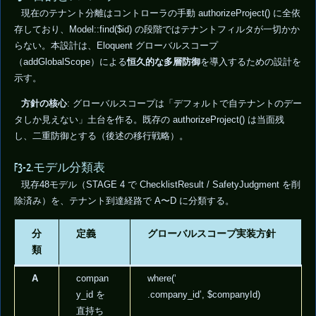
現在のテナント分離はコントローラの手動 authorizeProject() に全依
存しており、Model::find($id) の段階ではテナントフィルタが一切かか
らない。本設計は、Eloquent グローバルスコープ
（addGlobalScope）による
恒久的な多層防御
を導入するための設計を
示す。
方針の核心
: グローバルスコープは「デフォルトで自テナントのデー
タしか見えない」土台を作る。既存の authorizeProject() は当面残
し、二重防御とする（後述の移行戦略）。
F3-2.モデル分類表
現存48モデル（STAGE 4 で ChecklistResult / SafetyJudgment を削
除済み）を、テナント到達経路で A〜D に分類する。
分
定義
グローバルスコープ実装方針
類
A
compan
where(‘
y_id を
.company_id’, $companyId)
直持ち