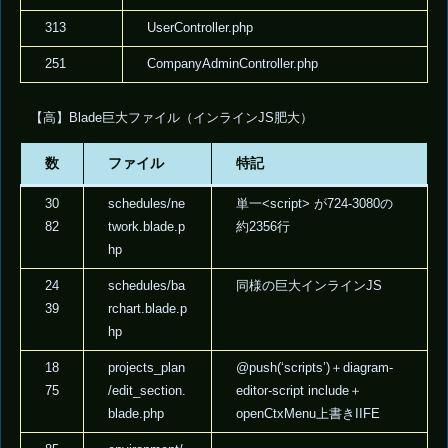
313
UserController.php
251
CompanyAdminController.php
【高】Blade巨大ファイル（インラインJS肥大）
数
ファイル
特記
30
schedules/ne
単一<script> が724-3080の
82
twork.blade.p
約2356行
hp
24
schedules/ba
同様の巨大インラインJS
39
rchart.blade.p
hp
18
projects_plan
@push(‘scripts’)＋diagram-
75
/edit_section.
editor-script include＋
blade.php
openCtxMenu上書きIIFE