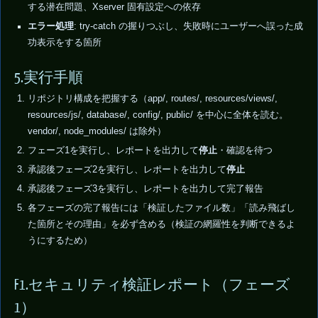
する潜在問題、Xserver 固有設定への依存
エラー処理
: try-catch の握りつぶし、失敗時にユーザーへ誤った成
功表示をする箇所
5.実行手順
リポジトリ構成を把握する（app/, routes/, resources/views/,
resources/js/, database/, config/, public/ を中心に全体を読む。
vendor/, node_modules/ は除外）
フェーズ1を実行し、レポートを出力して
停止
・確認を待つ
承認後フェーズ2を実行し、レポートを出力して
停止
承認後フェーズ3を実行し、レポートを出力して完了報告
各フェーズの完了報告には「検証したファイル数」「読み飛ばし
た箇所とその理由」を必ず含める（検証の網羅性を判断できるよ
うにするため）
F1.セキュリティ検証レポート（フェーズ
1）