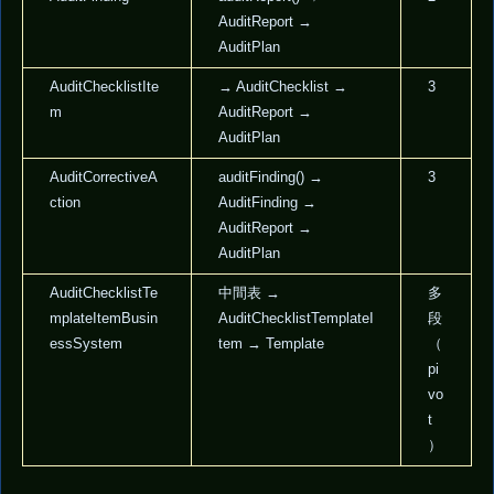
AuditReport →
AuditPlan
AuditChecklistIte
→ AuditChecklist →
3
m
AuditReport →
AuditPlan
AuditCorrectiveA
auditFinding() →
3
ction
AuditFinding →
AuditReport →
AuditPlan
AuditChecklistTe
中間表 →
多
mplateItemBusin
AuditChecklistTemplateI
段
essSystem
tem → Template
（
pi
vo
t
）