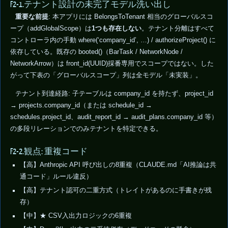
F2-1.テナント設計の未完了モデル洗い出し
重要な前提
: 本アプリには BelongsToTenant 相当のグローバルスコ
ープ（addGlobalScope）は
1つも存在しない
。テナント分離はすべて
コントローラ内の手動 where(‘company_id’, …) / authorizeProject() に
依存している。既存の booted()（BarTask / NetworkNode /
NetworkArrow）は front_id(UUID)採番専用でスコープではない。した
がって下表の「グローバルスコープ」列は全モデル「未実装」。
テナント到達経路: 子テーブルは company_id を持たず、project_id
→ projects.company_id（または schedule_id →
schedules.project_id、audit_report_id → audit_plans.company_id 等）
の多段リレーションでのみテナントを特定できる。
F2-2.観点: 重複コード
【高】Anthropic API 呼び出しの8重複（CLAUDE.md「AI推論は共
通コード」ルール違反）
【高】テナント認可の二重方式（トレイトがあるのに手書きが残
存）
【中】★ CSV入出力ロジックの6重複