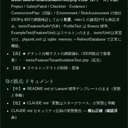
tests/Feature/TenantIsolationTest.php の1本（27ケース）のみ
。
Project / SafetyPatrol / Checklist・Evidence /
ConstructionPlan（旧版）/ Environment / RiskAssessment の他社
IDORを403で網羅検証しており
良質
。role=1 の越境許可も検証済
み。tests/Feature/Auth/*(5本)・ProfileTest は Breeze 標準。
ExampleTest(Feature/Unit) はスケルトンのまま。tests/Unit/は実質
ゼロ。phpunit.xml は sqlite :memory:＋RefreshDatabase で正常に
機能。
【高】★ テナント分離テストの網羅漏れ（IDOR観点で最重
要）・・tests/Feature/TenantIsolationTest.php（拡充）
【低】★ スケルトンテストの削除・置換
F2-7.観点: ドキュメント
【中】★ README.md が Laravel 標準テンプレートのまま（実態
と乖離）
【低】★ CLAUDE.md「変数はスネークケース」が実態と乖離
CLAUDE.md セキュリティ記録の実態整合 —
概ね正確（確認済
み）