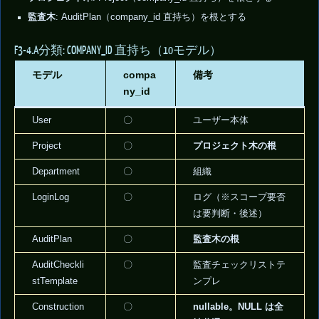
監査木
: AuditPlan（company_id 直持ち）を根とする
F3-4.A分類: COMPANY_ID 直持ち（10モデル）
モデル
compa
備考
ny_id
User
〇
ユーザー本体
Project
〇
プロジェクト木の根
Department
〇
組織
LoginLog
〇
ログ（※スコープ要否
は要判断・後述）
AuditPlan
〇
監査木の根
AuditCheckli
〇
監査チェックリストテ
stTemplate
ンプレ
Construction
〇
nullable。NULL は全