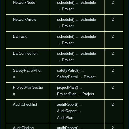
NetworkNode
schedule() → Schedule
2
→ Project
NetworkArrow
schedule() → Schedule
2
→ Project
BarTask
schedule() → Schedule
2
→ Project
BarConnection
schedule() → Schedule
2
→ Project
SafetyPatrolPhot
safetyPatrol() →
2
o
SafetyPatrol → Project
ProjectPlanSectio
projectPlan() →
2
n
ProjectPlan → Project
AuditChecklist
auditReport() →
2
AuditReport →
AuditPlan
AuditFinding
auditReport() →
2