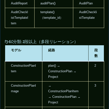
AuditReport
auditPlan()
AuditPlan
AuditCheckl
template()
AuditCheckli
istTemplateI
（template_id）
stTemplate
tem
F3-6.C分類: 2段以上（多段リレーション）
モデル
経路
段
数
ConstructionPlanI
plan() →
2
tem
ConstructionPlan →
Project
ConstructionPlanI
→
3
mage
ConstructionPlanItem
→ ConstructionPlan →
Project