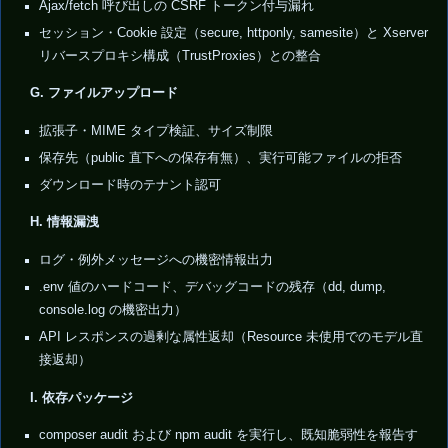
Ajax/fetch 呼び出しの CSRF トークン付与漏れ
セッション・Cookie 設定（secure, httponly, samesite）と Xserver
リバースプロキシ構成（TrustProxies）との整合
G. ファイルアップロード
拡張子・MIME タイプ検証、サイズ制限
保存先（public 直下への保存有無）、実行可能ファイルの拒否
ダウンロード時のテナント認可
H. 情報漏洩
ログ・例外メッセージへの機密情報出力
.env 値のハードコード、デバッグコードの残存（dd, dump,
console.log の機密出力）
API レスポンスの過剰な属性返却（Resource 未使用でのモデル直
接返却）
I. 依存パッケージ
composer audit および npm audit を実行し、既知脆弱性を報告す