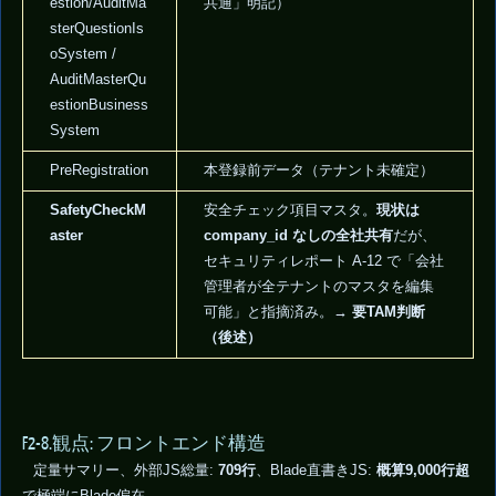
estion/AuditMa
共通」明記）
sterQuestionIs
oSystem /
AuditMasterQu
estionBusiness
System
PreRegistration
本登録前データ（テナント未確定）
SafetyCheckM
安全チェック項目マスタ。
現状は
aster
company_id なしの全社共有
だが、
セキュリティレポート A-12 で「会社
管理者が全テナントのマスタを編集
可能」と指摘済み。→
要TAM判断
（後述）
F2-8.観点: フロントエンド構造
定量サマリー、外部JS総量:
709行
、Blade直書きJS:
概算9,000行超