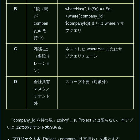
B
1段（親
whereHas(”, fn($q) => $q-
が
>where(‘company_id’,
compan
$companyId)) または whereIn サ
y_id を
ブクエリ
持つ）
C
2段以上
ネストした whereHas またはサ
（多段リ
ブクエリチェーン
レーショ
ン）
D
全社共有
スコープ不要（対象外）
マスタ／
テナント
外
「company_id を持つ親」は必ずしも Project とは限らない。本アプ
リには
2つのテナント木
がある。
プロジェクト木
: Project（company_id 直持ち）を根とする