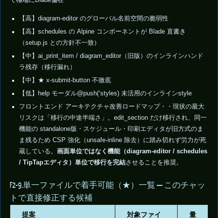
で極端にBlade偏在
【高】diagram-editor のグローバル名前空間の脆弱性
【高】schedules の Alpine コンポーネントが Blade 直書き
（setup.js との方針不一致）
【中】ai_print_item / diagram_editor（旧版）のインラインハンド
ラ残存（移行漏れ）
【中】★ x-submit-button 不徹底
【低】help モーダル@push(‘styles) 未活用のインラインstyle
フロントエンド アーキテクチャ改善ロードマップ・・現状の最大
リスクは「移行の中途半端さ」。edit_section だけ移行され、同一
機能の standalone版・スケジュール・印刷エディタが旧方式のま
ま残るため CSP 強化（unsafe-inline 除去）に踏み切れず労力が死
蔵している。
画面単位ではなく機能（diagram-editor / schedules
/ TipTapエディタ）単位で移行を完結
させることを推奨。
F2-9.単一ファイルで着手可能（★）一覧 — このチャッ
トで直接修正する候補
提案
対象ファイ
量