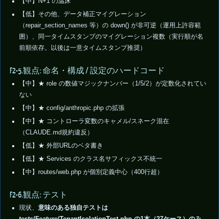
【中】N+1 の温床
【低】その他、データ補正マイグレーション
（repair_section_names 等）の down() が非可逆（運用上許容範
囲）、同一タイムスタンプのマイグレーション複数（実行順が名
前順依存。以後は一意タイムスタンプ推奨）
F2-5.観点: 命名・構成 / 設定のハードコード
【中】★ role の数値マジックナンバー（1/5/2）が定数化されてい
ない
【中】★ config/anthropic.php の拡張
【中】★ コントローラ変数のキャメル/スネーク混在
（CLAUDE.md規約違反）
【低】★ 外部URLのベタ書き
【低】★ Services のクラス名サフィックス不統一
【中】routes/web.php が個別定義中心（400行超）
F2-6.観点: テスト
現状、
意味のある独自テストは