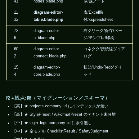
41
nodes.blade.php
像/線ノード
11
diagram-editor-
表/Excel貼
32
table.blade.php
付/xspreadsheet
72
diagram-editor-
右クリック/保存/ペー
6
ui.blade.php
ジ/テンプレ/印刷
60
diagram-editor-
コネクタ/接続線ダイア
2
connect.blade.php
ログ
15
diagram-editor-
状態/Undo-Redo/グリ
4
core.blade.php
ッド
F2-4.観点: DB（マイグレーション／スキーマ）
【高】★ projects.company_id にインデックスが無い
【高】★ StylePreset / AiFormatPreset のテナント未分離
【中】★ login_logs.company_id に索引無し
【中】★ 空モデル ChecklistResult / SafetyJudgment