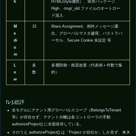
h
HTML/style属性）、依存パッケージ
High、-tmp/_old ファイルのオートロー
ド混入
M
15
Mass Assignment、例外メッセージ露
e
出、グローバルマスタ越境、パストラバ
di
ーサル、Secure Cookie 未設定 等
u
m
L
多
多層防御・推奨改善（代表例＋件数で集
o
数
約）
w
F1-3.総評
全モデルにテナント用グローバルスコープ（BelongsToTenant
等）が存在せず、テナント分離は各コントローラの手動
authorizeProject() に全面依存している。
そのうえ authorizeProject() は「Project が自社か」しか見ず、
ネス