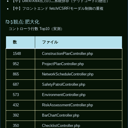
【中】Docx/Xlsx出力の二系統併存（デッドコードの懸念）
【中】フロントエンド fetch/CSRF/モーダル制御の重複
F2-3.観点: 肥大化
コントローラ行数 Top10（実測）
数
ファイル
1548
ConstructionPlanController.php
952
ProjectPlanController.php
865
NetworkScheduleController.php
687
SafetyPatrolController.php
573
EnvironmentController.php
432
RiskAssessmentController.php
392
BarChartController.php
350
ChecklistController.php