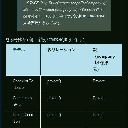
（STAGE 2 で StylePreset::scopeForCompany が
既にこの形＝where(company_id) orWhereNull を
採用済み）。A分類の中で
サブ分類 A’（nullable
共通許容）
として扱う。
F3-5.B分類: 1段（親が COMPANY_ID を持つ）
モデル
親リレーション
親
（company
_id 保持
元）
ChecklistEv
project()
Project
idence
Constructio
project()
Project
nPlan
ProjectCond
project()
Project
ition