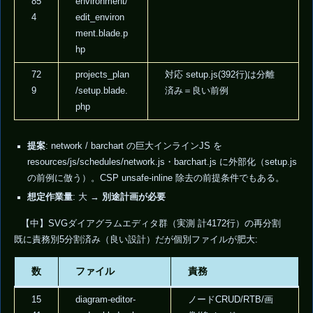
85
environment/
4
edit_environ
ment.blade.p
hp
72
projects_plan
対応 setup.js(392行)は分離
9
/setup.blade.
済み＝良い前例
php
提案
: network / barchart の巨大インラインJS を
resources/js/schedules/network.js・barchart.js に外部化（setup.js
の前例に倣う）。CSP unsafe-inline 除去の前提条件でもある。
想定作業量
: 大 →
別途計画が必要
【中】SVGダイアグラムエディタ群（実測 計4172行）の再分割
既に責務別5分割済み（良い設計）だが個別ファイルが肥大:
数
ファイル
責務
15
diagram-editor-
ノードCRUD/RTB/画