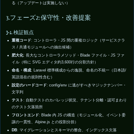
る（アップデートは実施しない）
3.フェーズ2: 保守性・改善提案
3-1. 検証観点
重複コード
: コントローラ・JS 間の重複ロジック（サービスクラ
ス / 共通モジュールへの抽出候補）
肥大化
: 長大なコントローラメソッド・Blade ファイル・JS ファ
イル（特に SVG エディタ約3,600行の分割方針）
命名・構成
: Laravel 標準構成からの逸脱、命名の不統一（日本語/
英語混在の規則性含む）
設定のハードコード
: config/env に逃がすべきマジックナンバー・
文字列
テスト
: 自動テストのカバレッジ状況、テナント分離・認可まわり
のテスト欠落箇所
フロントエンド
: Blade 内 JS の構造（モジュール化、イベント委
譲の一貫性、Alpine.js との役割分担）
DB
: マイグレーションとスキーマの整合、インデックス欠落