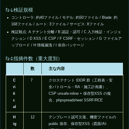
F1-1.検証規模
コントローラ: 約40ファイル / モデル: 約50ファイル / Blade: 約
168ファイル / ルート: 3ファイル / サービス: 8ファイル
検証観点: A テナント分離 / B 認証・認可 / C 入力検証・インジェ
クション / D XSS / E CSP / F CSRF・セッション / G ファイルア
ップロード / H 情報漏洩 / I 依存パッケージ
F1-2.指摘件数（重大度別）
数
主な内容
C
7
クロステナント IDOR 群（工程表・安
ri
全パトロール・RA・施工計画書）、
ti
CSP unsafe-inline + 保存型XSS の複
c
合、phpspreadsheet SSRF/RCE
al
H
12
テンプレート認可欠落、機密ファイルの
ig
public 保存、保存型XSS（図面/AI-