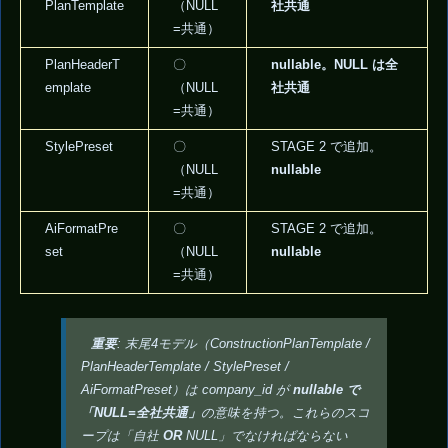
PlanTemplate
（NULL
社共通
=共通）
PlanHeaderT
〇
nullable。NULL は全
emplate
（NULL
社共通
=共通）
StylePreset
〇
STAGE 2 で追加。
（NULL
nullable
=共通）
AiFormatPre
〇
STAGE 2 で追加。
set
（NULL
nullable
=共通）
重要
: 末尾4モデル（ConstructionPlanTemplate /
PlanHeaderTemplate / StylePreset /
AiFormatPreset）は company_id が
nullable で
「NULL=全社共通」
の意味を持つ。これらのスコ
ープは「自社
OR
NULL」でなければならない