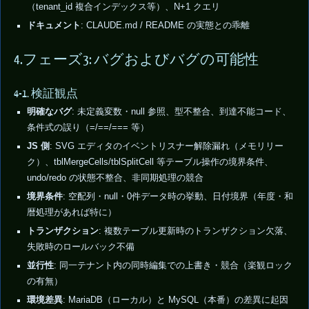
（tenant_id 複合インデックス等）、N+1 クエリ
ドキュメント
: CLAUDE.md / README の実態との乖離
4.フェーズ3: バグおよびバグの可能性
4-1. 検証観点
明確なバグ
: 未定義変数・null 参照、型不整合、到達不能コード、
条件式の誤り（=/==/=== 等）
JS 側
: SVG エディタのイベントリスナー解除漏れ（メモリリー
ク）、tblMergeCells/tblSplitCell 等テーブル操作の境界条件、
undo/redo の状態不整合、非同期処理の競合
境界条件
: 空配列・null・0件データ時の挙動、日付境界（年度・和
暦処理があれば特に）
トランザクション
: 複数テーブル更新時のトランザクション欠落、
失敗時のロールバック不備
並行性
: 同一テナント内の同時編集での上書き・競合（楽観ロック
の有無）
環境差異
: MariaDB（ローカル）と MySQL（本番）の差異に起因