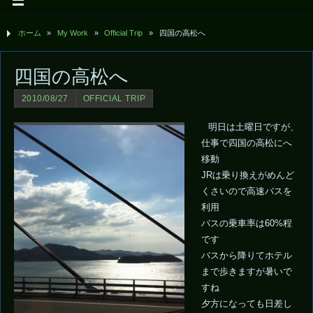
ホーム
»
My Work
»
Official Trip
»
四国の高松へ
四国の高松へ
2010/08/27
OFFICIAL TRIP
明日は土曜日ですが、
仕事で四国の高松にへ
移動
JRは乗り換えがめんど
くさいので高速バスを
利用
バスの乗車率は60%程
です
バスから降りてホテル
まで歩きますが暑いで
すね
夕方になっても日差し