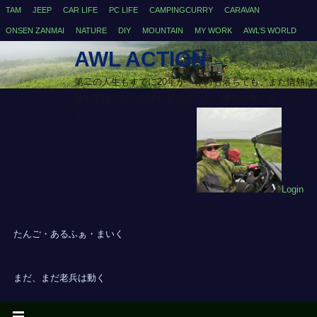
TAM
JEEP
CAR LIFE
PC LIFE
CAMPINGCURRY
CARAVAN
ONSEN ZANMAI
NATURE
DIY
MOUNTAIN
MY WORK
AWL’S WORLD
AWL ACTION
第二の人生もすでに20年が、体力も落ちても、まだ情熱は
落ちてはいないも切れ目はないが、体力は無くなってい
る・・
Login
たんご・あるふぁ・まいく
まだ、まだ老兵は動く