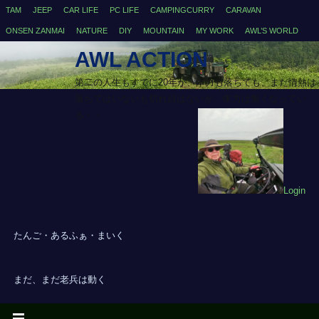
TAM
JEEP
CAR LIFE
PC LIFE
CAMPINGCURRY
CARAVAN
ONSEN ZANMAI
NATURE
DIY
MOUNTAIN
MY WORK
AWL’S WORLD
AWL ACTION
第二の人生もすでに20年が、体力も落ちても、まだ情熱は
落ちてはいないも切れ目はないが、体力は無くなってい
る・・
Login
たんご・あるふぁ・まいく
まだ、まだ老兵は動く