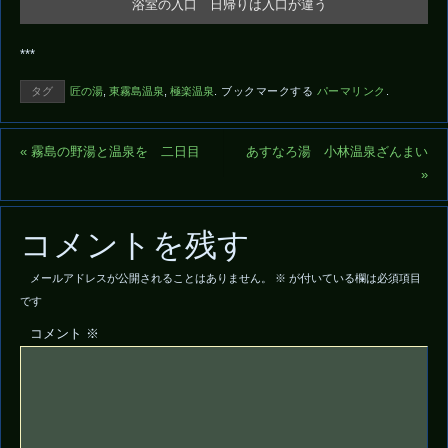
浴室の入口 日帰りは入口が違う
***
タグ
匠の湯
,
東霧島温泉
,
極楽温泉
.
ブックマークする
パーマリンク
.
«
霧島の野湯と温泉を 二日目
あすなろ湯 小林温泉ざんまい
»
コメントを残す
メールアドレスが公開されることはありません。
※
が付いている欄は必須項目
です
コメント
※