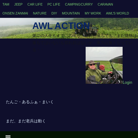
TAM
JEEP
CAR LIFE
PC LIFE
CAMPINGCURRY
CARAVAN
ONSEN ZANMAI
NATURE
DIY
MOUNTAIN
MY WORK
AWL’S WORLD
AWL ACTION
第二の人生もすでに20年が、体力も落ちても、まだ情熱は
落ちてはいないも切れ目はないが、体力は無くなってい
る・・
Login
たんご・あるふぁ・まいく
まだ、まだ老兵は動く