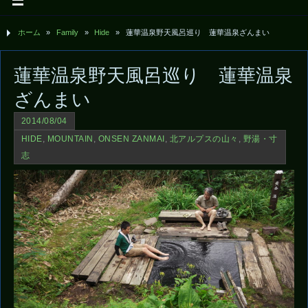
ホーム
»
Family
»
Hide
»
蓮華温泉野天風呂巡り 蓮華温泉ざんまい
蓮華温泉野天風呂巡り 蓮華温泉
ざんまい
2014/08/04
HIDE
,
MOUNTAIN
,
ONSEN ZANMAI
,
北アルプスの山々
,
野湯・寸
志