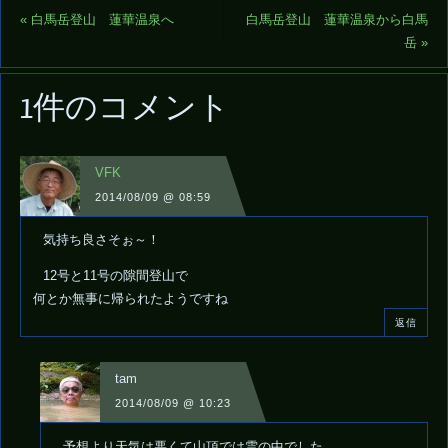
«
白馬岳登山 蓮華温泉へ
白馬岳登山 蓮華温泉から白馬
岳
»
1件のコメント
VFK
2014/08/09 @ 08:59
気持ち良さそぉ～！
12号と11号の隙間登山で
何とか無事に帰られたようですね
返信
tam
2014/08/09 @ 10:23
予想より天気は悪くて山頂では雲の中でした