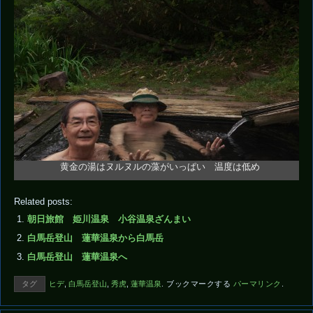
黄金の湯はヌルヌルの藻がいっぱい 温度は低め
Related posts:
朝日旅館 姫川温泉 小谷温泉ざんまい
白馬岳登山 蓮華温泉から白馬岳
白馬岳登山 蓮華温泉へ
タグ
ヒデ
,
白馬岳登山
,
秀虎
,
蓮華温泉
.
ブックマークする
パーマリンク
.