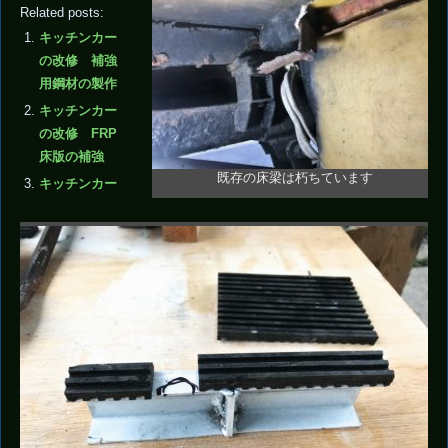
Related posts:
キッチンカー
の改修 補強
用鋼材の製作
キッチンカー
の改修 FRP
床版の補強
既存の床梁は朽ちています
キッチンカー