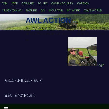
TAM
JEEP
CAR LIFE
PC LIFE
CAMPINGCURRY
CARAVAN
ONSEN ZANMAI
NATURE
DIY
MOUNTAIN
MY WORK
AWL’S WORLD
AWL ACTION
第二の人生もすでに20年が、体力も落ちても、まだ情熱は
落ちてはいないも切れ目はないが、体力は無くなってい
る・・
Login
たんご・あるふぁ・まいく
まだ、まだ老兵は動く