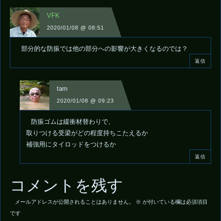
VFK
2020/01/08 @ 08:51
部分的な防振では他の部分への影響が大きくなるのでは？
返信
tam
2020/01/08 @ 09:23
防振ゴムは緩衝材替わりで、
取りつける受梁がどの程度持ちこたえるか
補強用にタイロッドをつけるか
返信
コメントを残す
メールアドレスが公開されることはありません。
※
が付いている欄は必須項目
です