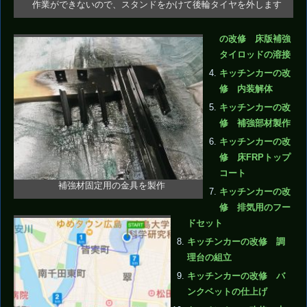
作業ができないので、スタンドをかけて後輪タイヤを外します
の改修 床版補強
タイロッドの溶接
キッチンカーの改
修 内装解体
キッチンカーの改
修 補強部材製作
キッチンカーの改
修 床FRPトップ
コート
補強材固定用の金具を製作
キッチンカーの改
修 排気用のフー
ドセット
キッチンカーの改修 調
理台の組立
キッチンカーの改修 バ
ンクベットの仕上げ