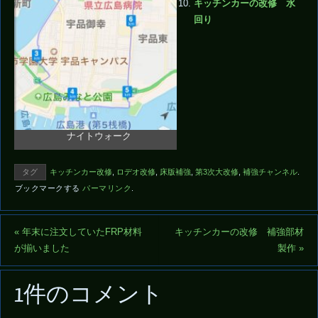
キッチンカーの改修 水
回り
ナイトウォーク
タグ
キッチンカー改修
,
ロデオ改修
,
床版補強
,
第3次大改修
,
補強チャンネル
.
ブックマークする
パーマリンク
.
«
年末に注文していたFRP材料
キッチンカーの改修 補強部材
が揃いました
製作
»
1件のコメント