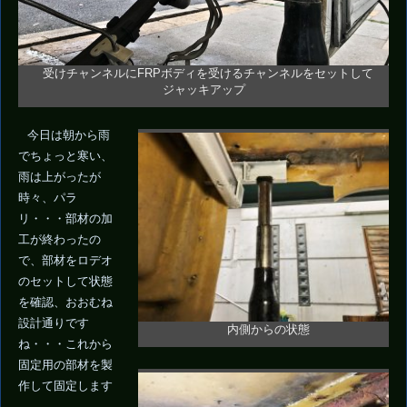
受けチャンネルにFRPボディを受けるチャンネルをセットして
ジャッキアップ
今日は朝から雨
でちょっと寒い、
雨は上がったが
時々、パラ
リ・・・部材の加
工が終わったの
で、部材をロデオ
のセットして状態
を確認、おおむね
設計通りです
内側からの状態
ね・・・これから
固定用の部材を製
作して固定します