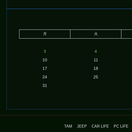
月
火
3
4
10
11
17
18
24
25
31
TAM
JEEP
CAR LIFE
PC LIFE