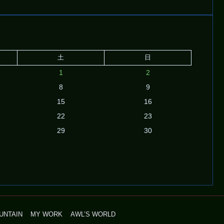
土
日
1
2
8
9
15
16
22
23
29
30
UNTAIN
MY WORK
AWL’S WORLD