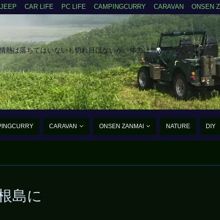
JEEP
CAR LIFE
PC LIFE
CAMPINGCURRY
CARAVAN
ONSEN 
だ情熱は落ちてはいないも切れ目はないが、体力は無くなっている・・
PINGCURRY
CARAVAN
ONSEN ZANMAI
NATURE
DIY
たんご・あるふぁ・まいく
大根島に
まだ、まだ老兵は動く