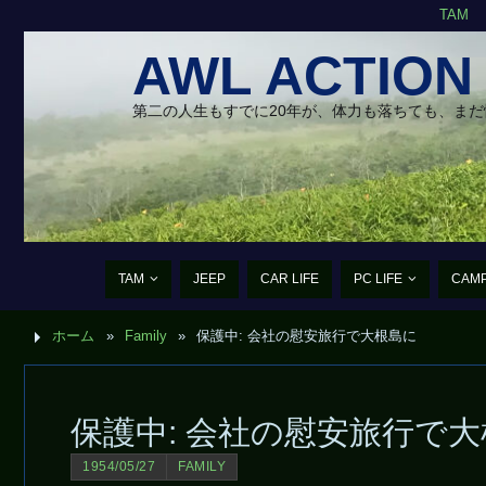
TAM
AWL ACTION
第二の人生もすでに20年が、体力も落ちても、ま
TAM
JEEP
CAR LIFE
PC LIFE
CAM
ホーム
»
Family
»
保護中: 会社の慰安旅行で大根島に
保護中: 会社の慰安旅行で
1954/05/27
FAMILY