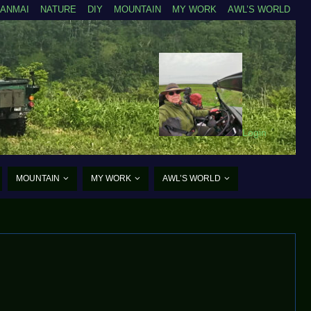
ZANMAI
NATURE
DIY
MOUNTAIN
MY WORK
AWL’S WORLD
Login
MOUNTAIN
MY WORK
AWL’S WORLD