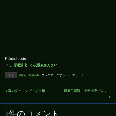
Related posts:
川原毛湯滝 小安温泉ざんまい
タグ
川原毛
,
泥湯温泉
.
ブックマークする
パーマリンク
.
«
家のダイニングで父と母
川原毛湯滝 小安温泉ざんまい
»
1件のコメント