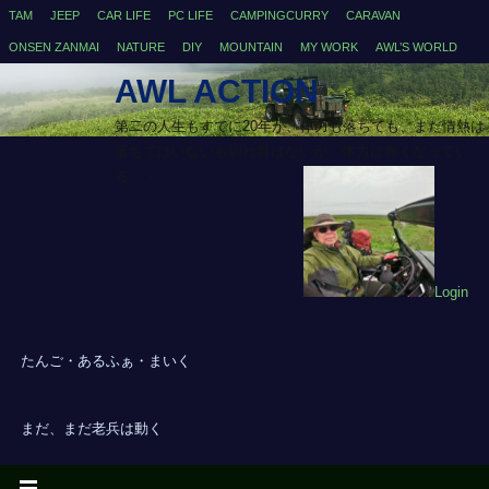
TAM
JEEP
CAR LIFE
PC LIFE
CAMPINGCURRY
CARAVAN
ONSEN ZANMAI
NATURE
DIY
MOUNTAIN
MY WORK
AWL’S WORLD
AWL ACTION
第二の人生もすでに20年が、体力も落ちても、まだ情熱は
落ちてはいないも切れ目はないが、体力は無くなってい
る・・
Login
たんご・あるふぁ・まいく
まだ、まだ老兵は動く