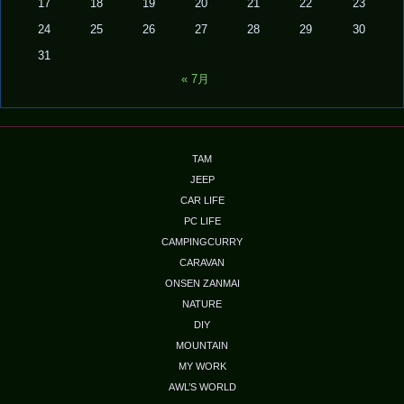
17
18
19
20
21
22
23
24
25
26
27
28
29
30
31
« 7月
TAM
JEEP
CAR LIFE
PC LIFE
CAMPINGCURRY
CARAVAN
ONSEN ZANMAI
NATURE
DIY
MOUNTAIN
MY WORK
AWL’S WORLD