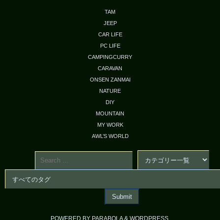
TAM
JEEP
CAR LIFE
PC LIFE
CAMPINGCURRY
CARAVAN
ONSEN ZANMAI
NATURE
DIY
MOUNTAIN
MY WORK
AWL’S WORLD
POWERED BY
PARABOLA
&
WORDPRESS.