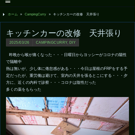
ホーム
»
CampingCurry
»
キッチンカーの改修 天井張り
キッチンカーの改修 天井張り
2025/03/26
CAMPINGCURRY
,
DIY
昨晩から喉が痛くなった・・・日曜日からヨッシーがコロナの陽性
で隔離中
熱は無いが、少し体に倦怠感がある・・・今日は屋根のFRPをする予
定だったが、重労働は避けて、室内の天井を張るとこにする・・・夕
方に、近くの内科で診察・・・コロナは陰性だった
多くの薬をもらった