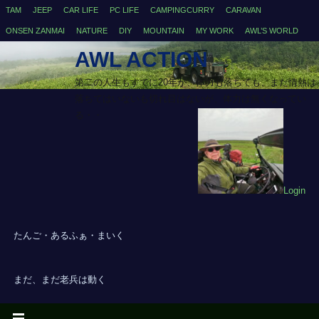
TAM
JEEP
CAR LIFE
PC LIFE
CAMPINGCURRY
CARAVAN
ONSEN ZANMAI
NATURE
DIY
MOUNTAIN
MY WORK
AWL’S WORLD
AWL ACTION
第二の人生もすでに20年が、体力も落ちても、まだ情熱は
落ちてはいないも切れ目はないが、体力は無くなってい
る・・
Login
たんご・あるふぁ・まいく
まだ、まだ老兵は動く