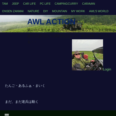
TAM
JEEP
CAR LIFE
PC LIFE
CAMPINGCURRY
CARAVAN
ONSEN ZANMAI
NATURE
DIY
MOUNTAIN
MY WORK
AWL’S WORLD
AWL ACTION
第二の人生もすでに20年が、体力も落ちても、まだ情熱は
落ちてはいないも切れ目はないが、体力は無くなってい
る・・
Login
たんご・あるふぁ・まいく
まだ、まだ老兵は動く