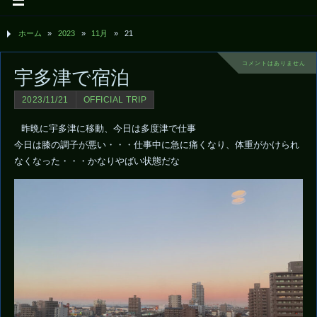
ホーム
»
2023
»
11月
»
21
コメントはありません
宇多津で宿泊
2023/11/21
OFFICIAL TRIP
昨晩に宇多津に移動、今日は多度津で仕事
今日は膝の調子が悪い・・・仕事中に急に痛くなり、体重がかけられ
なくなった・・・かなりやばい状態だな