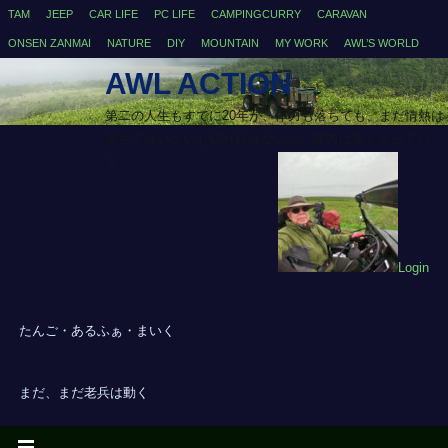
TAM
JEEP
CAR LIFE
PC LIFE
CAMPINGCURRY
CARAVAN
ONSEN ZANMAI
NATURE
DIY
MOUNTAIN
MY WORK
AWL’S WORLD
AWL ACTION
第二の人生もすでに20年が、体力も落ちても、まだ情熱は
落ちてはいないも切れ目はないが、体力は無くなってい
る・・
Login
たんご・あるふぁ・まいく
まだ、まだ老兵は動く