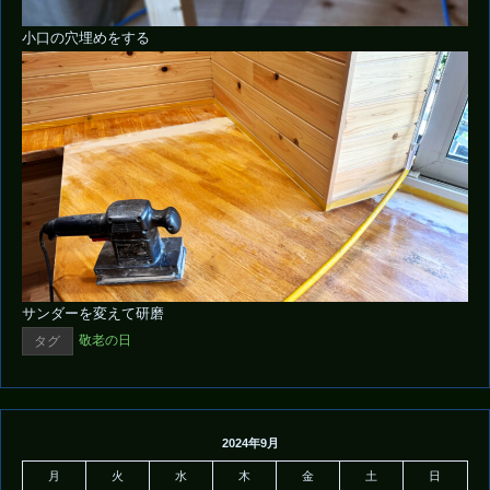
小口の穴埋めをする
サンダーを変えて研磨
敬老の日
タグ
2024年9月
月
火
水
木
金
土
日