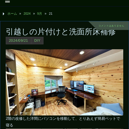
ホーム
»
2024
»
9月
»
21
コメントはありません
引越しの片付けと洗面所床補修
2024/09/21
DIY
2階の改修した洋間にパソコンを移動して、とりあえず簡易ベットで
寝る