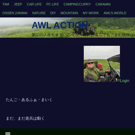
TAM
JEEP
CAR LIFE
PC LIFE
CAMPINGCURRY
CARAVAN
ONSEN ZANMAI
NATURE
DIY
MOUNTAIN
MY WORK
AWL’S WORLD
AWL ACTION
第二の人生もすでに20年が、体力も落ちても、まだ情熱は
落ちてはいないも切れ目はないが、体力は無くなってい
る・・
Login
たんご・あるふぁ・まいく
まだ、まだ老兵は動く