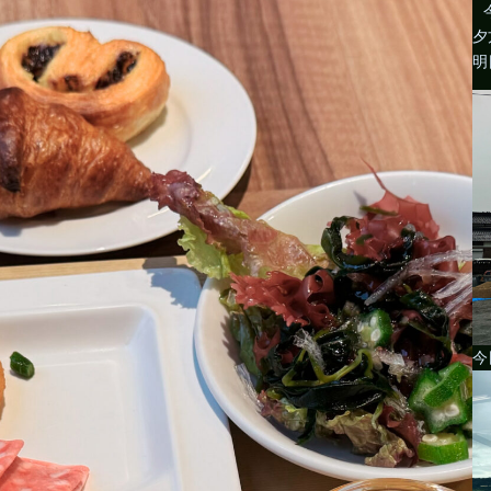
夕
明
今