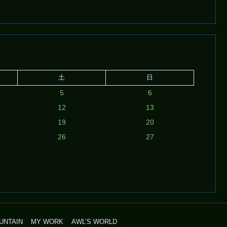
土
日
5
6
12
13
19
20
26
27
UNTAIN
MY WORK
AWL’S WORLD