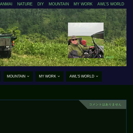
ZANMAI
NATURE
DIY
MOUNTAIN
MY WORK
AWL’S WORLD
Login
MOUNTAIN
MY WORK
AWL’S WORLD
コメントはありません