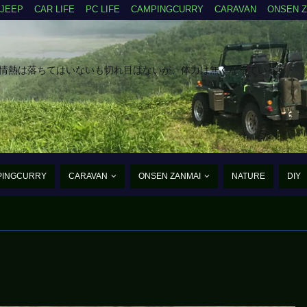
JEEP
CAR LIFE
PC LIFE
CAMPINGCURRY
CARAVAN
ONSEN 
だ情熱は落ちてはいないも切れ目はないが、体力は無くなっている・・
PINGCURRY
CARAVAN
ONSEN ZANMAI
NATURE
DIY
たんご・あるふぁ・まいく
まだ、まだ老兵は動く