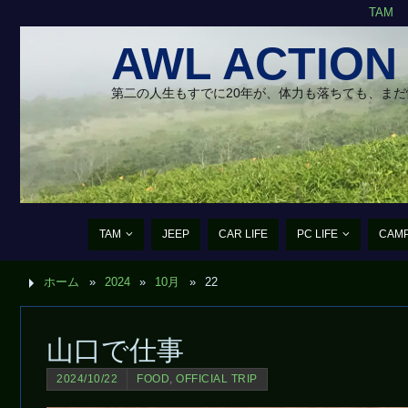
TAM
AWL ACTION
第二の人生もすでに20年が、体力も落ちても、ま
TAM
JEEP
CAR LIFE
PC LIFE
CAM
ホーム
»
2024
»
10月
»
22
山口で仕事
2024/10/22
FOOD
,
OFFICIAL TRIP