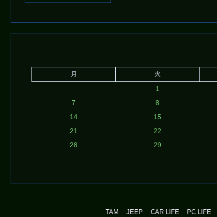
月
火
1
7
8
14
15
21
22
28
29
TAM
JEEP
CAR LIFE
PC LIFE