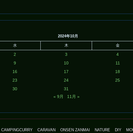
2024年10月
水
木
金
2
3
4
9
10
11
16
17
18
23
24
25
30
31
« 9月
11月 »
CAMPINGCURRY
CARAVAN
ONSEN ZANMAI
NATURE
DIY
MO