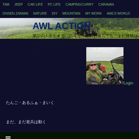
TAM
JEEP
CAR LIFE
PC LIFE
CAMPINGCURRY
CARAVAN
ONSEN ZANMAI
NATURE
DIY
MOUNTAIN
MY WORK
AWL’S WORLD
AWL ACTION
第二の人生もすでに20年が、体力も落ちても、まだ情熱は
落ちてはいないも切れ目はないが、体力は無くなってい
る・・
Login
たんご・あるふぁ・まいく
まだ、まだ老兵は動く