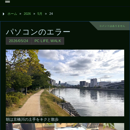
ホーム
»
2026
»
5月
»
24
コメントはありません
パソコンのエラー
2026/05/24
PC LIFE
,
WALK
朝は京橋川の土手をキクと散歩