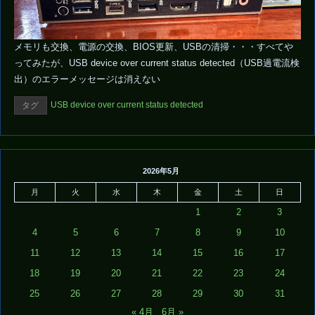
メモリも交換、電源の交換、BIOS更新、USBの清掃・・・すべてや
ってみたが、USB device over current status detected（USB過電流検
出）のエラーメッセージは消えない
USB device over current status detected
タグ
2026年5月
月
火
水
木
金
土
日
1
2
3
4
5
6
7
8
9
10
11
12
13
14
15
16
17
18
19
20
21
22
23
24
25
26
27
28
29
30
31
« 4月
6月 »