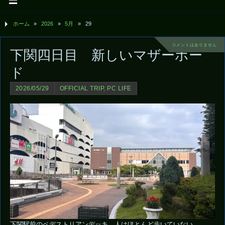
ホーム
»
2026
»
5月
»
29
コメントはありません
下関四日目 新しいマザーボー
ド
2026/05/29
OFFICIAL TRIP
,
PC LIFE
下関駅前のペデストリアンデッキ 人はほとんど歩いていない