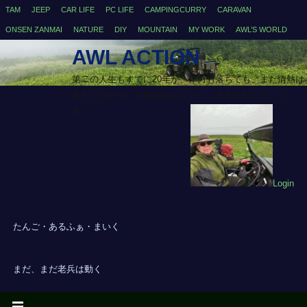
TAM
JEEP
CAR LIFE
PC LIFE
CAMPINGCURRY
CARAVAN
ONSEN ZANMAI
NATURE
DIY
MOUNTAIN
MY WORK
AWL’S WORLD
AWL ACTION
第二の人生もすでに20年が、体力も落ちても、まだ情熱は
落ちてはいないも切れ目はないが、体力は無くなってい
る・・
Login
たんご・あるふぁ・まいく
まだ、まだ老兵は動く