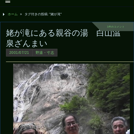
ホーム
»
タグ付きの投稿: "姥が滝"
1件のコメント
姥が滝にある親谷の湯 白山温
泉ざんまい
2001/07/21
野湯・寸志