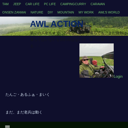
TAM
JEEP
CAR LIFE
PC LIFE
CAMPINGCURRY
CARAVAN
ONSEN ZANMAI
NATURE
DIY
MOUNTAIN
MY WORK
AWL’S WORLD
AWL ACTION
第二の人生もすでに20年が、体力も落ちても、まだ情熱は
落ちてはいないも切れ目はないが、体力は無くなってい
る・・
Login
たんご・あるふぁ・まいく
まだ、まだ老兵は動く