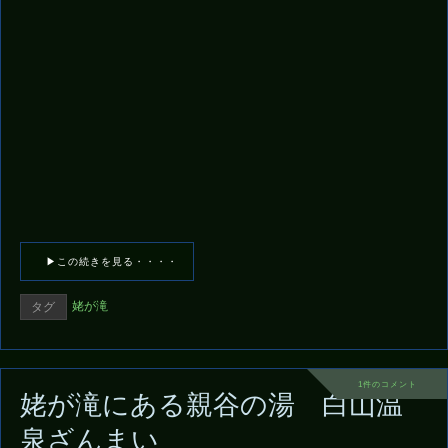
▶この続きを見る・・・・
姥が滝
タグ
1件のコメント
姥が滝にある親谷の湯 白山温
泉ざんまい