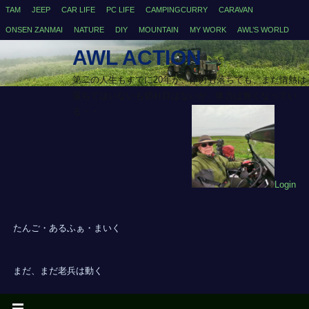
TAM
JEEP
CAR LIFE
PC LIFE
CAMPINGCURRY
CARAVAN
ONSEN ZANMAI
NATURE
DIY
MOUNTAIN
MY WORK
AWL’S WORLD
AWL ACTION
第二の人生もすでに20年が、体力も落ちても、まだ情熱は
落ちてはいないも切れ目はないが、体力は無くなってい
る・・
Login
たんご・あるふぁ・まいく
まだ、まだ老兵は動く