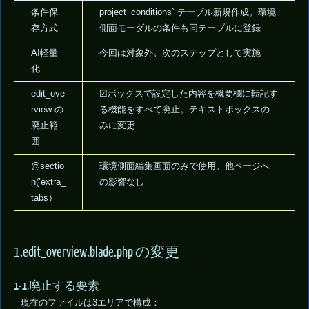
条件保
project_conditions` テーブル新規作成。環境
存方式
側面モーダルの条件も同テーブルに登録
AI軽量
今回は対象外。次のステップとして実施
化
edit_ove
☑ボックスで設定した内容を概要欄に転記す
rview の
る機能をすべて廃止。テキストボックスの
廃止範
みに変更
囲
@sectio
環境側面編集画面のみで使用。他ページへ
n(‘extra_
の影響なし
tabs）
1.edit_overview.blade.php の変更
1-1.廃止する要素
現在のファイルは3エリアで構成：