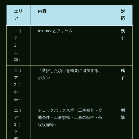
エリ
内容
対
ア
応
エリ
textareaとフォーム
残
ア
す
1（
上
部）
エリ
「選択した項目を概要に追加する」
残
ア
ボタン
す
2（
中
央）
エリ
チェックボックス群（工事種別・立
削
ア
地条件・工事規模・工事の特性・仮
除
3（
設設備等）
下