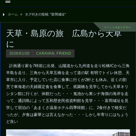
ホーム
»
タグ付きの投稿: "富岡城址"
コメントはありません
天草・島原の旅 広島から天草
に
2026/01/20
CARAVAN
,
FRIEND
計画通り家を7時前に出発、山陽道から九州道を走り松橋ICから三角
半島を走り、三角から天草五橋を走って道の駅 有明でトイレ休憩、天
草市に入り、予定していた店に食事に行くが2軒とも休み、近くの割
烹で車海老の天婦羅定食を食事して、祇園橋を見学してから天草キリ
シタン館に行くが、休館だった・・・鬼池から東シナ海側の海岸を走
って、通詞島によって五和歴史民俗資料館を見学・・・富岡城址を見
学して宿泊の「あまくさ温泉ホテル四季咲館」に、2食付きで格安だ
ったが、夕食は豪華とは言えなかった・・・しかし年寄りにはちょう
ど良い