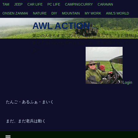
TAM
JEEP
CAR LIFE
PC LIFE
CAMPINGCURRY
CARAVAN
ONSEN ZANMAI
NATURE
DIY
MOUNTAIN
MY WORK
AWL’S WORLD
AWL ACTION
第二の人生もすでに20年が、体力も落ちても、まだ情熱は
落ちてはいないも切れ目はないが、体力は無くなってい
る・・
Login
たんご・あるふぁ・まいく
まだ、まだ老兵は動く