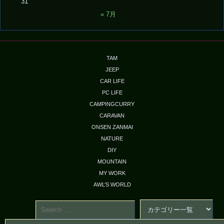
31
« 7月
TAM
JEEP
CAR LIFE
PC LIFE
CAMPINGCURRY
CARAVAN
ONSEN ZANMAI
NATURE
DIY
MOUNTAIN
MY WORK
AWL’S WORLD