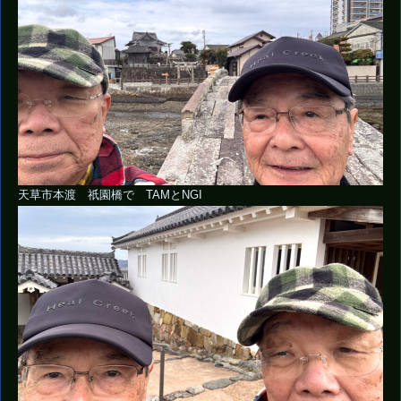
天草市本渡 祇園橋で TAMとNGI