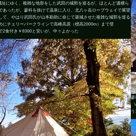
城址にゆく、複雑な地形をした武田の城郭を巡るが、ほとんど遺構ら
であったが、蓼科を抜けて温泉に入り、北八ヶ岳ロープウェイで展望
して、やはり武田氏が山本勘助に命じて築城させた複雑な城郭を巡る
にチェリーパークラインで高峰高原（標高2000m）まで登
2食付き￥8300と安いが、中々よかった
蓼
う