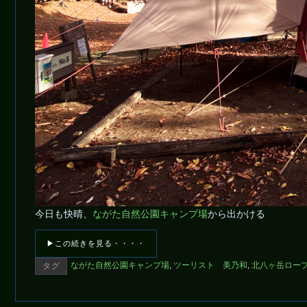
今日も快晴、
ながた自然公園キャンプ場
から出かける
▶この続きを見る・・・・
ながた自然公園キャンプ場
,
ツーリスト 美乃和
,
北八ヶ岳ロー
タグ