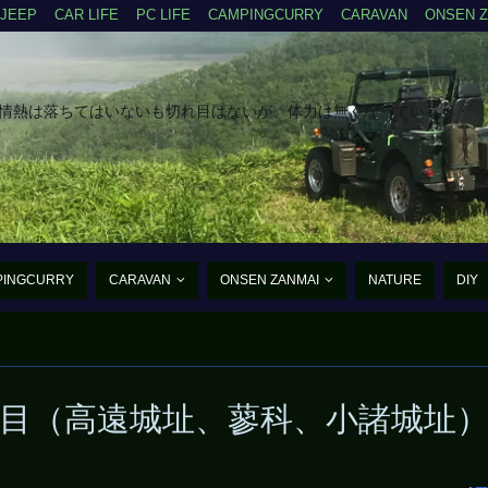
JEEP
CAR LIFE
PC LIFE
CAMPINGCURRY
CARAVAN
ONSEN 
だ情熱は落ちてはいないも切れ目はないが、体力は無くなっている・・
PINGCURRY
CARAVAN
ONSEN ZANMAI
NATURE
DIY
たんご・あるふぁ・まいく
目（高遠城址、蓼科、小諸城址
まだ、まだ老兵は動く