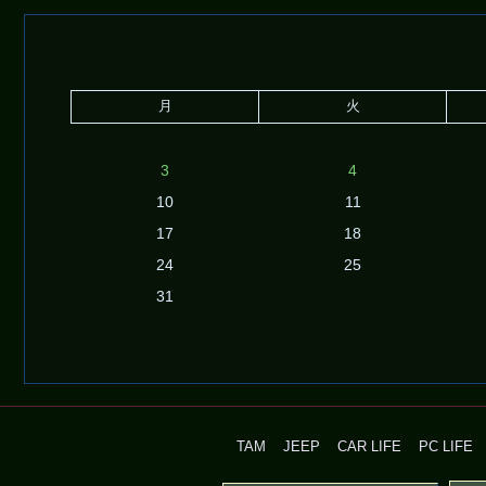
月
火
3
4
10
11
17
18
24
25
31
TAM
JEEP
CAR LIFE
PC LIFE