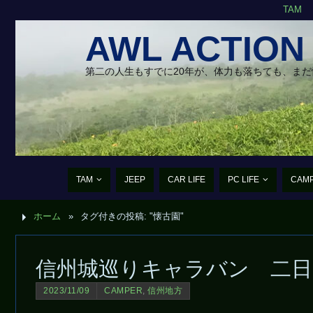
TAM
AWL ACTION
第二の人生もすでに20年が、体力も落ちても、ま
TAM
JEEP
CAR LIFE
PC LIFE
CAM
ホーム
»
タグ付きの投稿: "懐古園"
信州城巡りキャラバン 二日
2023/11/09
CAMPER
,
信州地方