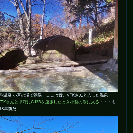
科温泉 小斉の湯で朝湯 ここは昔、VFKさんと入った温泉
VFKさんと甲府にCJ3Bを運搬したとき小斎の湯に入る
・・・も
13年前だ