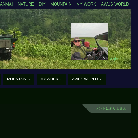
ZANMAI
NATURE
DIY
MOUNTAIN
MY WORK
AWL’S WORLD
Login
MOUNTAIN
MY WORK
AWL’S WORLD
コメントはありません
）