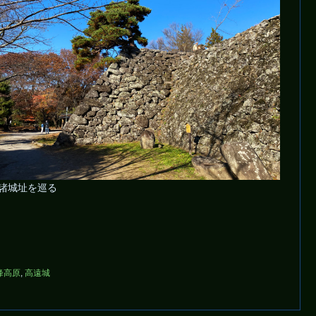
諸城址を巡る
峰高原
,
高遠城