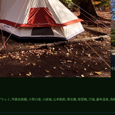
小
プウェイ
,
坪庭自然園
,
小斉の湯
,
小諸城
,
山本勘助
,
懐古園
,
桜雲橋
,
穴城
,
蓼科温泉
,
高