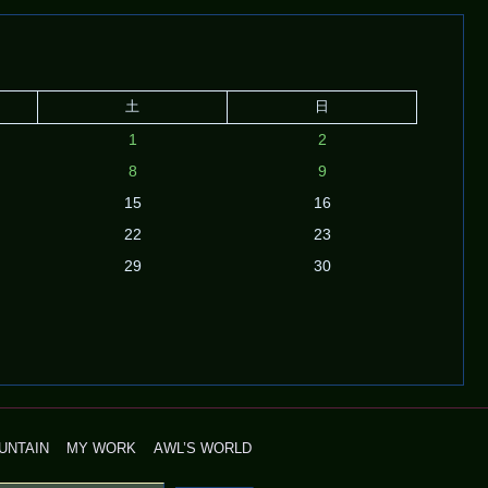
土
日
1
2
8
9
15
16
22
23
29
30
UNTAIN
MY WORK
AWL’S WORLD