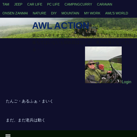
TAM
JEEP
CAR LIFE
PC LIFE
CAMPINGCURRY
CARAVAN
ONSEN ZANMAI
NATURE
DIY
MOUNTAIN
MY WORK
AWL’S WORLD
AWL ACTION
第二の人生もすでに20年が、体力も落ちても、まだ情熱は
落ちてはいないも切れ目はないが、体力は無くなってい
る・・
Login
たんご・あるふぁ・まいく
まだ、まだ老兵は動く