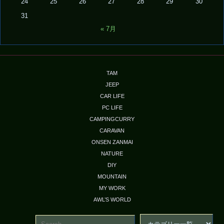
24
25
26
27
28
29
30
31
« 7月
TAM
JEEP
CAR LIFE
PC LIFE
CAMPINGCURRY
CARAVAN
ONSEN ZANMAI
NATURE
DIY
MOUNTAIN
MY WORK
AWL’S WORLD