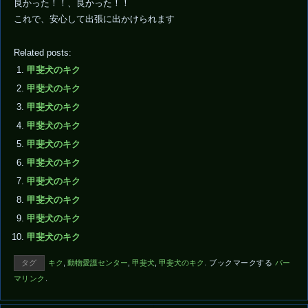
良かった！！、良かった！！
これで、安心して出張に出かけられます
Related posts:
甲斐犬のキク
甲斐犬のキク
甲斐犬のキク
甲斐犬のキク
甲斐犬のキク
甲斐犬のキク
甲斐犬のキク
甲斐犬のキク
甲斐犬のキク
甲斐犬のキク
タグ
キク
,
動物愛護センター
,
甲斐犬
,
甲斐犬のキク
.
ブックマークする
パー
マリンク
.