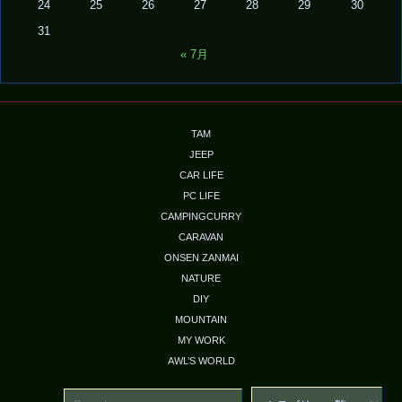
24
25
26
27
28
29
30
31
« 7月
TAM
JEEP
CAR LIFE
PC LIFE
CAMPINGCURRY
CARAVAN
ONSEN ZANMAI
NATURE
DIY
MOUNTAIN
MY WORK
AWL’S WORLD