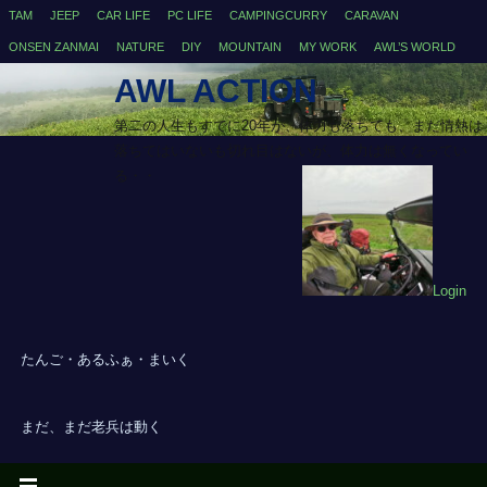
TAM
JEEP
CAR LIFE
PC LIFE
CAMPINGCURRY
CARAVAN
ONSEN ZANMAI
NATURE
DIY
MOUNTAIN
MY WORK
AWL’S WORLD
AWL ACTION
第二の人生もすでに20年が、体力も落ちても、まだ情熱は
落ちてはいないも切れ目はないが、体力は無くなってい
る・・
Login
たんご・あるふぁ・まいく
まだ、まだ老兵は動く