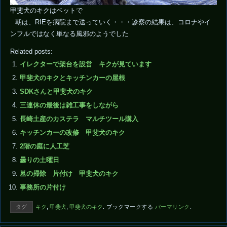
甲斐犬のキクはベットで
朝は、RIEを病院まで送っていく・・・診察の結果は、コロナやイ
ンフルではなく単なる風邪のようでした
Related posts:
イレクターで架台を設営 キクが見ています
甲斐犬のキクとキッチンカーの屋根
SDKさんと甲斐犬のキク
三連休の最後は雑工事をしながら
長崎土産のカステラ マルチツール購入
キッチンカーの改修 甲斐犬のキク
2階の庭に人工芝
曇りの土曜日
墓の掃除 片付け 甲斐犬のキク
事務所の片付け
タグ
キク
,
甲斐犬
,
甲斐犬のキク
.
ブックマークする
パーマリンク
.