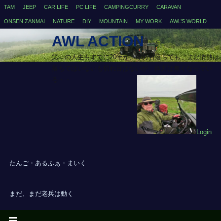
TAM
JEEP
CAR LIFE
PC LIFE
CAMPINGCURRY
CARAVAN
ONSEN ZANMAI
NATURE
DIY
MOUNTAIN
MY WORK
AWL’S WORLD
AWL ACTION
第二の人生もすでに20年が、体力も落ちても、まだ情熱は
落ちてはいないも切れ目はないが、体力は無くなってい
る・・
Login
たんご・あるふぁ・まいく
まだ、まだ老兵は動く