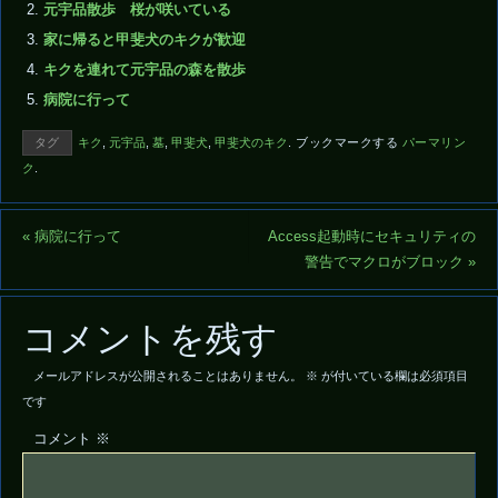
元宇品散歩 桜が咲いている
家に帰ると甲斐犬のキクが歓迎
キクを連れて元宇品の森を散歩
病院に行って
タグ
キク
,
元宇品
,
墓
,
甲斐犬
,
甲斐犬のキク
.
ブックマークする
パーマリン
ク
.
«
病院に行って
Access起動時にセキュリティの
警告でマクロがブロック
»
コメントを残す
メールアドレスが公開されることはありません。
※
が付いている欄は必須項目
です
コメント
※