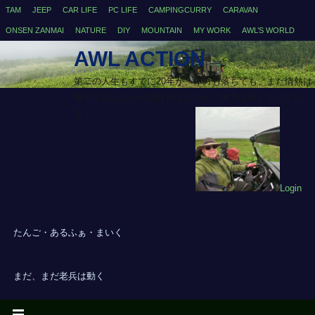
TAM
JEEP
CAR LIFE
PC LIFE
CAMPINGCURRY
CARAVAN
ONSEN ZANMAI
NATURE
DIY
MOUNTAIN
MY WORK
AWL’S WORLD
AWL ACTION
第二の人生もすでに20年が、体力も落ちても、まだ情熱は
落ちてはいないも切れ目はないが、体力は無くなってい
る・・
Login
たんご・あるふぁ・まいく
まだ、まだ老兵は動く