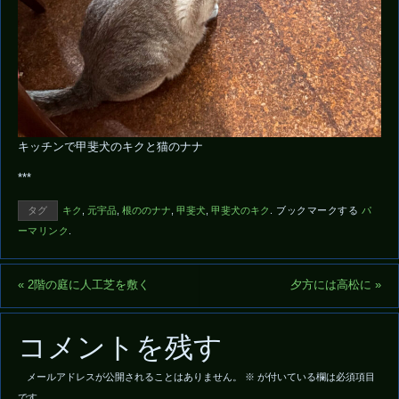
キッチンで甲斐犬のキクと猫のナナ
***
タグ
キク
,
元宇品
,
根ののナナ
,
甲斐犬
,
甲斐犬のキク
.
ブックマークする
パ
ーマリンク
.
«
2階の庭に人工芝を敷く
夕方には高松に
»
コメントを残す
メールアドレスが公開されることはありません。
※
が付いている欄は必須項目
です