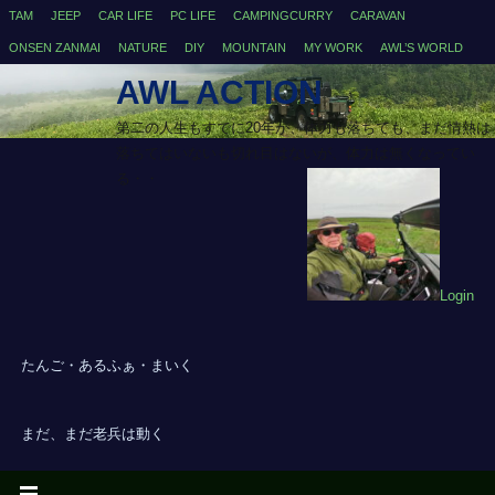
TAM
JEEP
CAR LIFE
PC LIFE
CAMPINGCURRY
CARAVAN
ONSEN ZANMAI
NATURE
DIY
MOUNTAIN
MY WORK
AWL’S WORLD
AWL ACTION
第二の人生もすでに20年が、体力も落ちても、まだ情熱は
落ちてはいないも切れ目はないが、体力は無くなってい
る・・
Login
たんご・あるふぁ・まいく
まだ、まだ老兵は動く