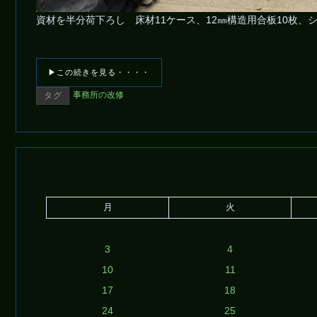
資材を半分荷下ろし 床材11ケース、12㎜構造用合板10枚、
▶この続きを見る・・・・
事務所の改修
タグ
月
火
3
4
10
11
17
18
24
25