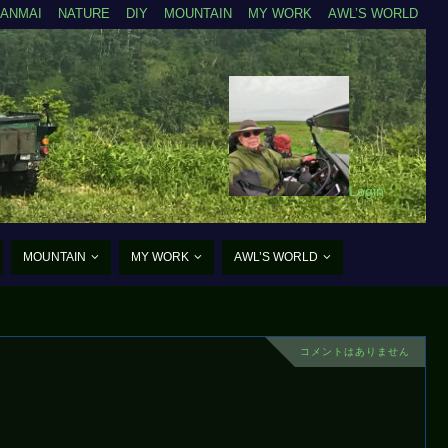
ZANMAI
NATURE
DIY
MOUNTAIN
MY WORK
AWL’S WORLD
Login
MOUNTAIN
MY WORK
AWL’S WORLD
コメントはありません