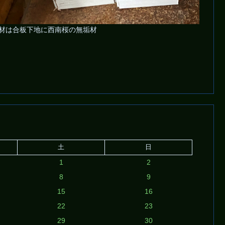
材は合板下地に西南桜の無垢材
土
日
1
2
8
9
15
16
22
23
29
30