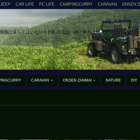
JEEP
CAR LIFE
PC LIFE
CAMPINGCURRY
CARAVAN
ONSEN 
だ情熱は落ちてはいないも切れ目はないが、体力は無くなっている・・
PINGCURRY
CARAVAN
ONSEN ZANMAI
NATURE
DIY
たんご・あるふぁ・まいく
まだ、まだ老兵は動く