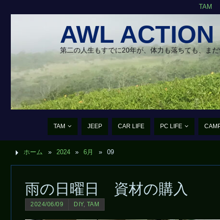
TAM
AWL ACTION
第二の人生もすでに20年が、体力も落ちても、ま
TAM
JEEP
CAR LIFE
PC LIFE
CAM
ホーム
»
2024
»
6月
»
09
雨の日曜日 資材の購入
2024/06/09
DIY
,
TAM