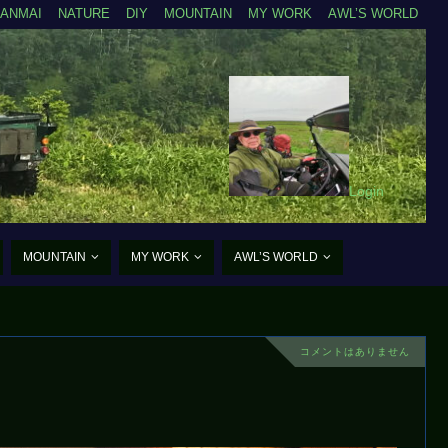
ZANMAI
NATURE
DIY
MOUNTAIN
MY WORK
AWL’S WORLD
Login
MOUNTAIN
MY WORK
AWL’S WORLD
コメントはありません