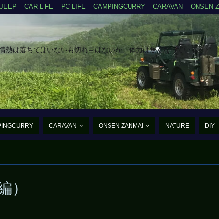
JEEP
CAR LIFE
PC LIFE
CAMPINGCURRY
CARAVAN
ONSEN 
だ情熱は落ちてはいないも切れ目はないが、体力は無くなっている・・
PINGCURRY
CARAVAN
ONSEN ZANMAI
NATURE
DIY
たんご・あるふぁ・まいく
編）
まだ、まだ老兵は動く