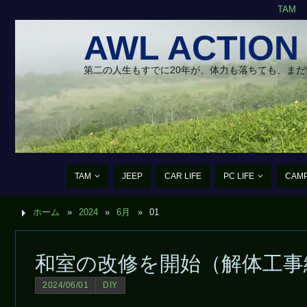
TAM
AWL ACTION
第二の人生もすでに20年が、体力も落ちても、ま
TAM
JEEP
CAR LIFE
PC LIFE
CAM
ホーム
»
2024
»
6月
»
01
和室の改修を開始（解体工事
2024/06/01
DIY