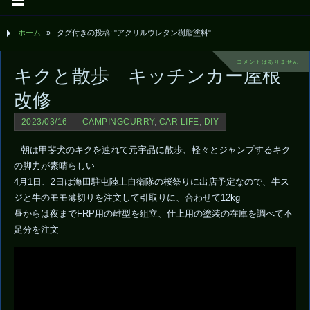
ホーム
»
タグ付きの投稿: "アクリルウレタン樹脂塗料"
コメントはありません
キクと散歩 キッチンカー屋根
改修
2023/03/16
CAMPINGCURRY
,
CAR LIFE
,
DIY
朝は甲斐犬のキクを連れて元宇品に散歩、軽々とジャンプするキク
の脚力が素晴らしい
4月1日、2日は海田駐屯陸上自衛隊の桜祭りに出店予定なので、牛ス
ジと牛のモモ薄切りを注文して引取りに、合わせて12kg
昼からは夜までFRP用の雌型を組立、仕上用の塗装の在庫を調べて不
足分を注文