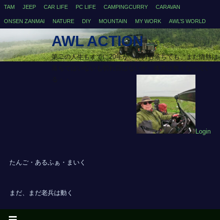
TAM
JEEP
CAR LIFE
PC LIFE
CAMPINGCURRY
CARAVAN
ONSEN ZANMAI
NATURE
DIY
MOUNTAIN
MY WORK
AWL’S WORLD
AWL ACTION
第二の人生もすでに20年が、体力も落ちても、まだ情熱は
落ちてはいないも切れ目はないが、体力は無くなってい
る・・
Login
たんご・あるふぁ・まいく
まだ、まだ老兵は動く