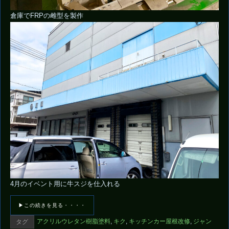
倉庫でFRPの雌型を製作
4月のイベント用に牛スジを仕入れる
▶この続きを見る・・・・
アクリルウレタン樹脂塗料
,
キク
,
キッチンカー屋根改修
,
ジャン
タグ