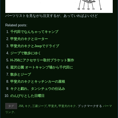
パーツリストを見ながら注文するが、あっていればよいけど
Related posts:
千代田でなんちゃってキャンプ
甲斐犬のキクとローター
甲斐犬のキクとJeepでドライブ
ジープで散歩にゆく
H-J58にアクセサリー取付ブラケット製作
菰沢公園 オートキャンプ場から千代田に
散歩とジープ
甲斐犬のキクとキッチンカーの屋根
キクと戯れ、タンシチュウの仕込み
のんびりとした日曜日
タグ
J58
,
キク
,
三菱ジープ
,
甲斐犬
,
甲斐犬のキク
.
ブックマークする
パーマ
リンク
.