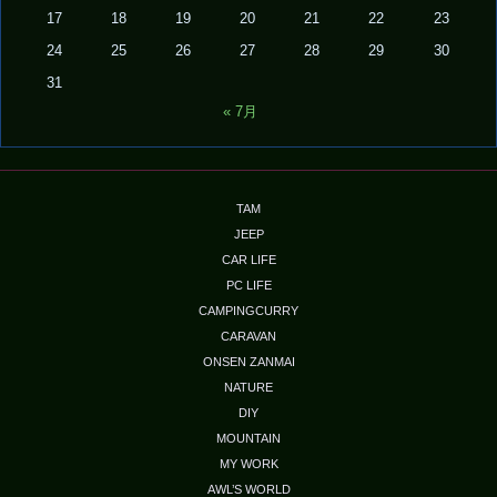
17
18
19
20
21
22
23
24
25
26
27
28
29
30
31
« 7月
TAM
JEEP
CAR LIFE
PC LIFE
CAMPINGCURRY
CARAVAN
ONSEN ZANMAI
NATURE
DIY
MOUNTAIN
MY WORK
AWL’S WORLD