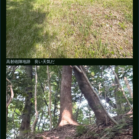
高射砲陣地跡 良い天気だ