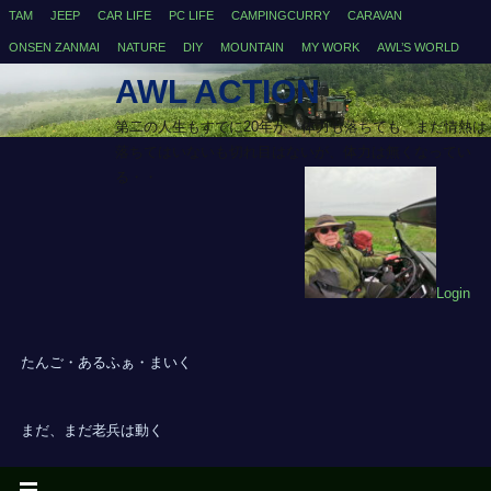
TAM
JEEP
CAR LIFE
PC LIFE
CAMPINGCURRY
CARAVAN
ONSEN ZANMAI
NATURE
DIY
MOUNTAIN
MY WORK
AWL’S WORLD
AWL ACTION
第二の人生もすでに20年が、体力も落ちても、まだ情熱は
落ちてはいないも切れ目はないが、体力は無くなってい
る・・
Login
たんご・あるふぁ・まいく
まだ、まだ老兵は動く