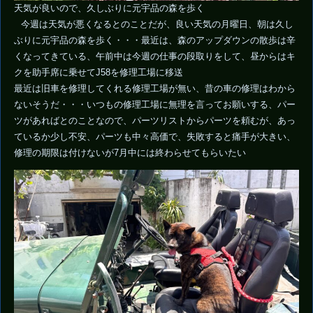
天気が良いので、久しぶりに元宇品の森を歩く
今週は天気が悪くなるとのことだが、良い天気の月曜日、朝は久し
ぶりに元宇品の森を歩く・・・最近は、森のアップダウンの散歩は辛
くなってきている、午前中は今週の仕事の段取りをして、昼からはキ
クを助手席に乗せてJ58を修理工場に移送
最近は旧車を修理してくれる修理工場が無い、昔の車の修理はわから
ないそうだ・・・いつもの修理工場に無理を言ってお願いする、パー
ツがあればとのことなので、パーツリストからパーツを頼むが、あっ
ているか少し不安、パーツも中々高価で、失敗すると痛手が大きい、
修理の期限は付けないが7月中には終わらせてもらいたい