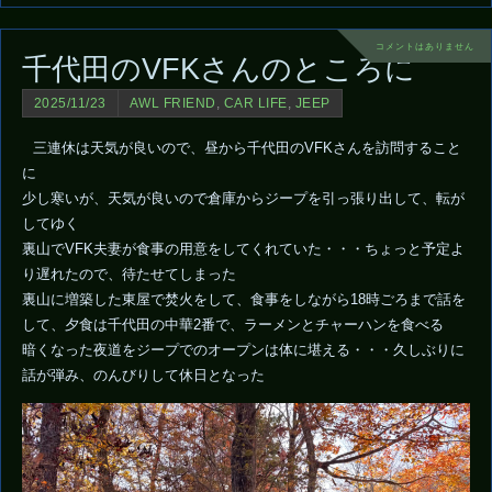
コメントはありません
千代田のVFKさんのところに
2025/11/23
AWL FRIEND
,
CAR LIFE
,
JEEP
三連休は天気が良いので、昼から千代田のVFKさんを訪問すること
に
少し寒いが、天気が良いので倉庫からジープを引っ張り出して、転が
してゆく
裏山でVFK夫妻が食事の用意をしてくれていた・・・ちょっと予定よ
り遅れたので、待たせてしまった
裏山に増築した東屋で焚火をして、食事をしながら18時ごろまで話を
して、夕食は千代田の中華2番で、ラーメンとチャーハンを食べる
暗くなった夜道をジープでのオープンは体に堪える・・・久しぶりに
話が弾み、のんびりして休日となった