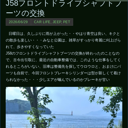
J58フロントドライブシャフトブ
ーツの交換
2026/06/29
CAR LIFE
,
JEEP
,
PET
日曜日は、久しぶりに雨が上がった・・やはり青空は良い、キクと
の散歩も楽しい・・・みなと公園は、雑草がすっかり奇麗に刈上げら
れて、歩きやすくなっていた
J58のフロントドライブシャフトブーツの交換が終わったのことなの
で、古今出引取に、最近の自動車整備では、このような仕事をしてく
れるところがいない、旧車は整備先を探してウロウロと、おまけにパ
ーツも自前で、今回フロントブレーキシリンダーは型が新しくて着け
られなかった・・・少しエアが噛んでいるのかブレーキが甘い