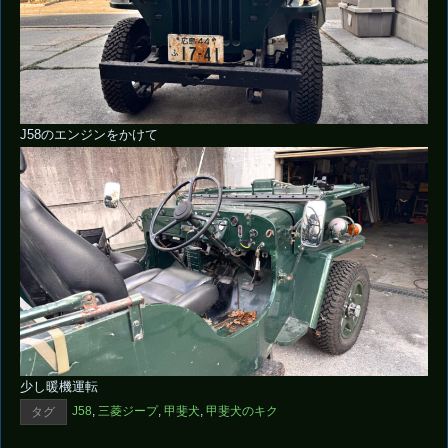
J58のエンジンをかけて
少し暖機運転
J58
,
三菱ジープ
,
甲斐犬
,
甲斐犬のキク
タグ