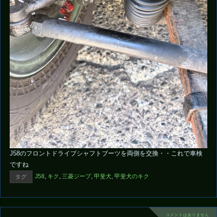
J58のフロントドライブシャフトブーツを両側を交換・・これで車検
ですね
J58
,
キク
,
三菱ジープ
,
甲斐犬
,
甲斐犬のキク
タグ
コメントはありません