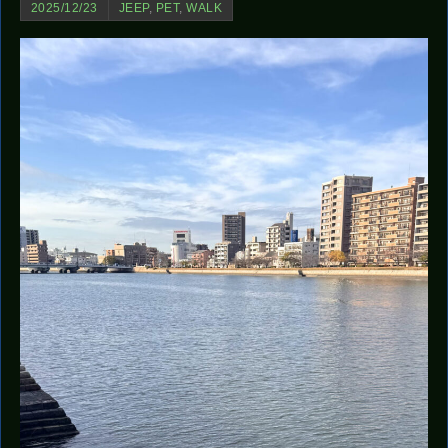
2025/12/23
JEEP
,
PET
,
WALK