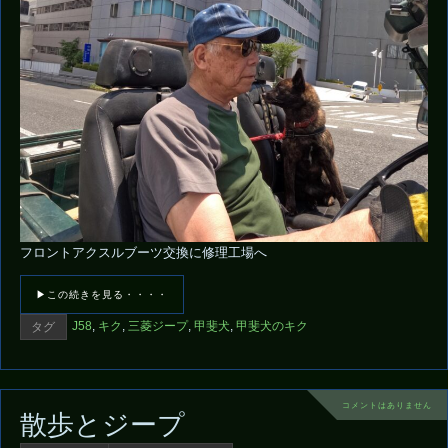
フロントアクスルブーツ交換に修理工場へ
▶この続きを見る・・・・
J58
,
キク
,
三菱ジープ
,
甲斐犬
,
甲斐犬のキク
タグ
コメントはありません
散歩とジープ