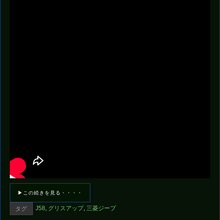
▶この続きを見る・・・・
J58
,
グリスアップ
,
三菱ジープ
タグ