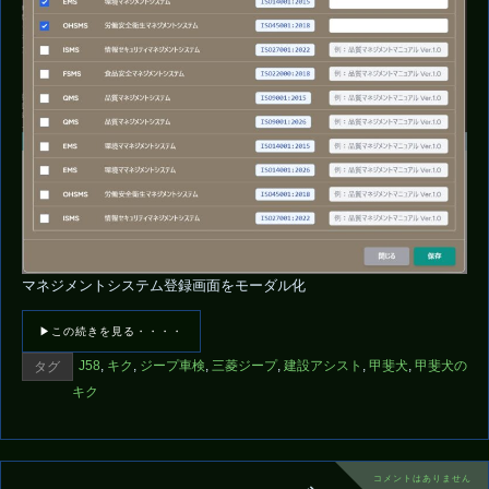
マネジメントシステム登録画面をモーダル化
▶この続きを見る・・・・
J58
,
キク
,
ジープ車検
,
三菱ジープ
,
建設アシスト
,
甲斐犬
,
甲斐犬の
タグ
キク
コメントはありません