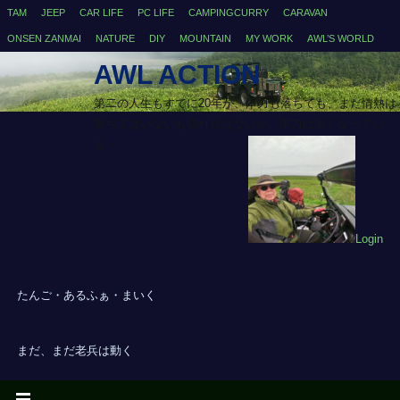
TAM
JEEP
CAR LIFE
PC LIFE
CAMPINGCURRY
CARAVAN
ONSEN ZANMAI
NATURE
DIY
MOUNTAIN
MY WORK
AWL’S WORLD
AWL ACTION
第二の人生もすでに20年が、体力も落ちても、まだ情熱は
落ちてはいないも切れ目はないが、体力は無くなってい
る・・
Login
たんご・あるふぁ・まいく
まだ、まだ老兵は動く