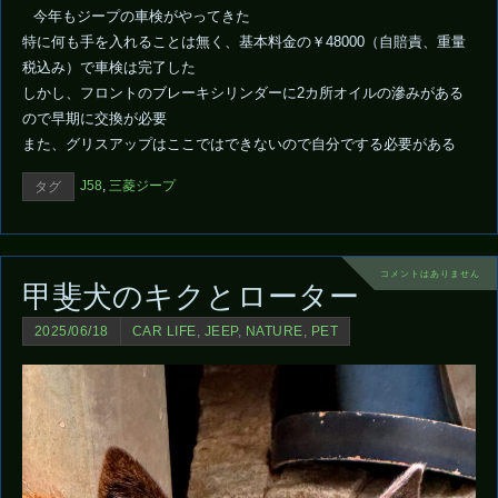
今年もジープの車検がやってきた
特に何も手を入れることは無く、基本料金の￥48000（自賠責、重量
税込み）で車検は完了した
しかし、フロントのブレーキシリンダーに2カ所オイルの滲みがある
ので早期に交換が必要
また、グリスアップはここではできないので自分でする必要がある
J58
,
三菱ジープ
タグ
コメントはありません
甲斐犬のキクとローター
2025/06/18
CAR LIFE
,
JEEP
,
NATURE
,
PET