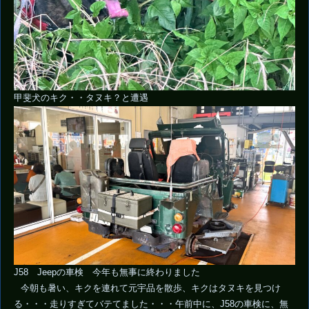
甲斐犬のキク・・タヌキ？と遭遇
J58 Jeepの車検 今年も無事に終わりました
今朝も暑い、キクを連れて元宇品を散歩、キクはタヌキを見つけ
る・・・走りすぎてバテてました・・・午前中に、J58の車検に、無