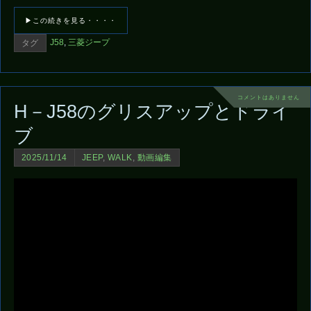
▶この続きを見る・・・・
J58
,
三菱ジープ
タグ
コメントはありません
H－J58のグリスアップとドライ
ブ
2025/11/14
JEEP
,
WALK
,
動画編集