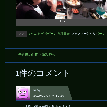
ヒデ
キクエ
,
ヒデ
,
ラグーン
,
誕生日会
.
ブックマークする
パーマ
タグ
«
千代田の仲間と津和野へ
1件のコメント
匿名
2019/12/17 @ 10:29
大人数の家族が良く集まれますね