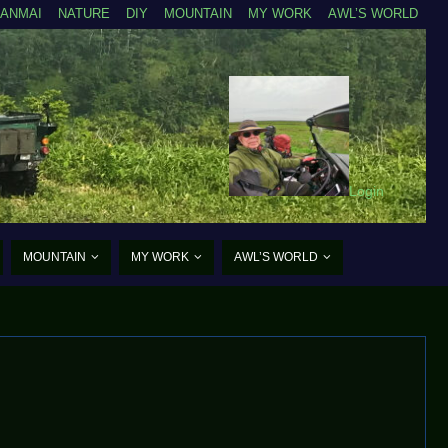
ZANMAI
NATURE
DIY
MOUNTAIN
MY WORK
AWL’S WORLD
Login
MOUNTAIN
MY WORK
AWL’S WORLD