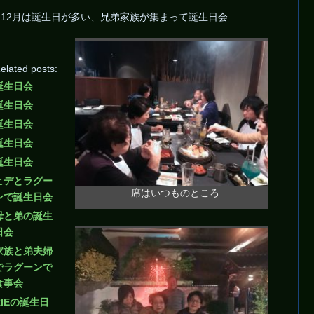
12月は誕生日が多い、兄弟家族が集まって誕生日会
elated posts:
誕生日会
誕生日会
誕生日会
誕生日会
誕生日会
ヒデとラグー
席はいつものところ
ンで誕生日会
母と弟の誕生
日会
家族と弟夫婦
でラグーンで
食事会
RIEの誕生日