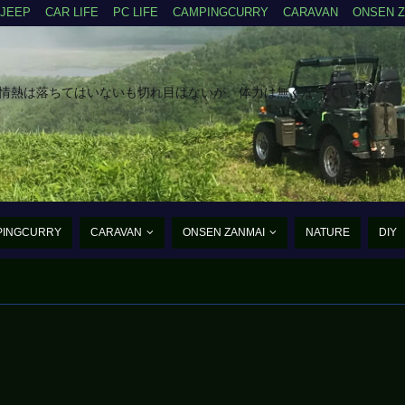
JEEP
CAR LIFE
PC LIFE
CAMPINGCURRY
CARAVAN
ONSEN 
だ情熱は落ちてはいないも切れ目はないが、体力は無くなっている・・
PINGCURRY
CARAVAN
ONSEN ZANMAI
NATURE
DIY
たんご・あるふぁ・まいく
まだ、まだ老兵は動く