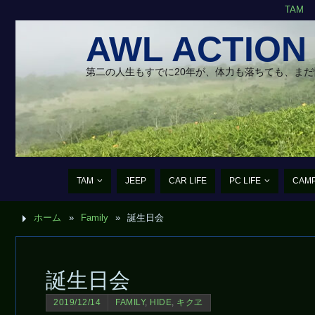
TAM
AWL ACTION
第二の人生もすでに20年が、体力も落ちても、ま
TAM
JEEP
CAR LIFE
PC LIFE
CAM
ホーム
»
Family
»
誕生日会
誕生日会
2019/12/14
FAMILY
,
HIDE
,
キクヱ