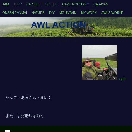
TAM
JEEP
CAR LIFE
PC LIFE
CAMPINGCURRY
CARAVAN
ONSEN ZANMAI
NATURE
DIY
MOUNTAIN
MY WORK
AWL’S WORLD
AWL ACTION
第二の人生もすでに20年が、体力も落ちても、まだ情熱は
落ちてはいないも切れ目はないが、体力は無くなってい
る・・
Login
たんご・あるふぁ・まいく
まだ、まだ老兵は動く