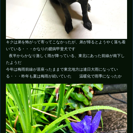
キクは弟を怖がって寄ってこなかったが、弟が帰るとようやく落ち着
いている・・・かなりの臆病甲斐犬です
夜半からかなり激しく雨が降っている、東北にあった前線が南下し
たようだ
今年は梅雨前線が居座ったままで東北地方は連日大雨になってい
る・・・昨年も夏は梅雨が続いていた 温暖化で雨季になったか