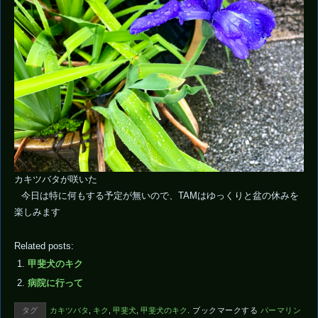
カキツバタが咲いた
今日は特に何もする予定が無いので、TAMはゆっくりと盆の休みを
楽しみます
Related posts:
甲斐犬のキク
病院に行って
タグ
カキツバタ
,
キク
,
甲斐犬
,
甲斐犬のキク
.
ブックマークする
パーマリン