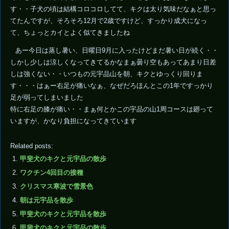
す・・子犬の頃は結構コロコロしてて、キクは太り気味だなぁと思っ
てたんですが、そろそろ12月で2歳ですけど、すっかり成犬になっ
て、ちょっとカイとよく似てきましたね
あー今日は蒸し暑い、日曜日9月に入ったけどまだ暑い日が続く・・
しかし少しは涼しくなってきてるかなまぁ曇り空もあってあまり日差
しは強くない・・いつもの元宇品山を朝、キクとゆっくり回りま
す・・・はぁー右足が痛いなぁ、なぜだろほんとこの1年ですっかり
足が弱ってしまいました
特に右足の膝が痛い・・まぁ何とかこの宇品の山1周コースは廻って
いますが、かなり負担になってきています
Related posts:
甲斐犬のキクと元宇品の散歩
ワクチン4回目の接種
クリスマス寒波で雪景色
朝は元宇品を散歩
甲斐犬のキクと元宇品を散歩
甲斐犬のキクと元宇品の散歩