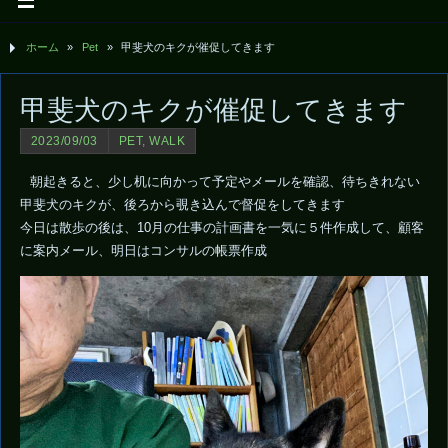
ホーム
»
Pet
»
甲斐犬のキクが催促してきます
甲斐犬のキクが催促してきます
2023/09/03
PET
,
WALK
朝起きると、少し机に向かって予定やメールを確認、待ちきれない
甲斐犬のキクが、後ろから覗き込んで督促をしてきます
今日は散歩の後は、10月の仕事の計画書を一気に５件作成して、顧客
に案内メール、明日はコンサルの帳票作成