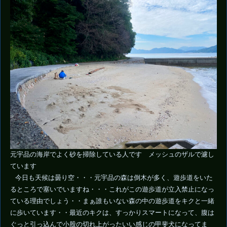
元宇品の海岸でよく砂を掃除している人です メッシュのザルで濾し
ています
今日も天候は曇り空・・・元宇品の森は倒木が多く、遊歩道をいた
るところで塞いでいますね・・・これがこの遊歩道が立入禁止になっ
ている理由でしょう・・まぁ誰もいない森の中の遊歩道をキクと一緒
に歩いています・・最近のキクは、すっかりスマートになって、腹は
ぐっと引っ込んで小股の切れ上がったいい感じの甲斐犬になってま