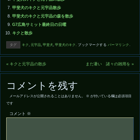
甲斐犬のキクと元宇品散歩
甲斐犬のキクと元宇品の森を散歩
G7広島サミット最終日の日曜
キクと散歩
タグ
キク
,
元宇品
,
甲斐犬
,
甲斐犬のキク
.
ブックマークする
パーマリンク
.
«
キクと元宇品の散歩
まだ暑い 諸々の雑用を
»
コメントを残す
メールアドレスが公開されることはありません。
※
が付いている欄は必須項目
です
コメント
※