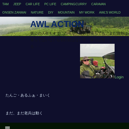
TAM
JEEP
CAR LIFE
PC LIFE
CAMPINGCURRY
CARAVAN
ONSEN ZANMAI
NATURE
DIY
MOUNTAIN
MY WORK
AWL’S WORLD
AWL ACTION
第二の人生もすでに20年が、体力も落ちても、まだ情熱は
落ちてはいないも切れ目はないが、体力は無くなってい
る・・
Login
たんご・あるふぁ・まいく
まだ、まだ老兵は動く