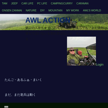
TAM
JEEP
CAR LIFE
PC LIFE
CAMPINGCURRY
CARAVAN
ONSEN ZANMAI
NATURE
DIY
MOUNTAIN
MY WORK
AWL’S WORLD
AWL ACTION
第二の人生もすでに20年が、体力も落ちても、まだ情熱は
落ちてはいないも切れ目はないが、体力は無くなってい
る・・
Login
たんご・あるふぁ・まいく
まだ、まだ老兵は動く