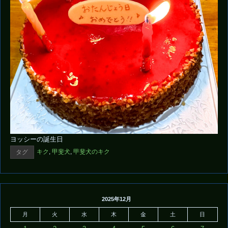
ヨッシーの誕生日
キク
,
甲斐犬
,
甲斐犬のキク
タグ
2025年12月
月
火
水
木
金
土
日