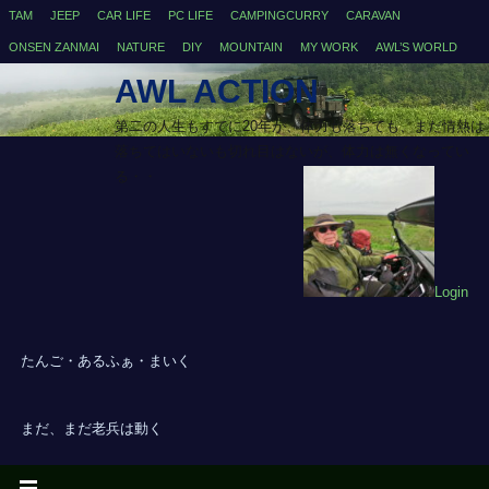
TAM
JEEP
CAR LIFE
PC LIFE
CAMPINGCURRY
CARAVAN
ONSEN ZANMAI
NATURE
DIY
MOUNTAIN
MY WORK
AWL’S WORLD
AWL ACTION
第二の人生もすでに20年が、体力も落ちても、まだ情熱は
落ちてはいないも切れ目はないが、体力は無くなってい
る・・
Login
たんご・あるふぁ・まいく
まだ、まだ老兵は動く