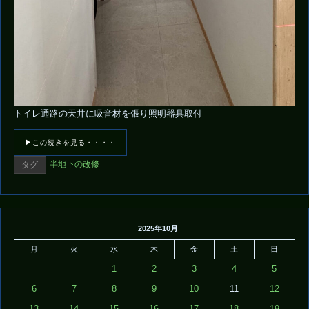
トイレ通路の天井に吸音材を張り照明器具取付
▶この続きを見る・・・・
半地下の改修
タグ
2025年10月
月
火
水
木
金
土
日
1
2
3
4
5
6
7
8
9
10
11
12