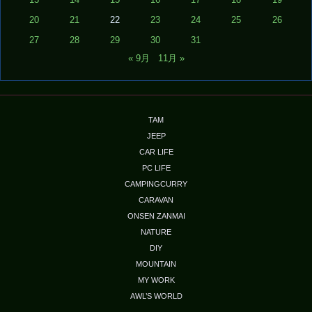
13
14
15
16
17
18
19
20
21
22
23
24
25
26
27
28
29
30
31
« 9月
11月 »
TAM
JEEP
CAR LIFE
PC LIFE
CAMPINGCURRY
CARAVAN
ONSEN ZANMAI
NATURE
DIY
MOUNTAIN
MY WORK
AWL’S WORLD