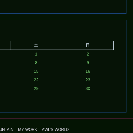
土
日
1
2
8
9
15
16
22
23
29
30
UNTAIN
MY WORK
AWL’S WORLD