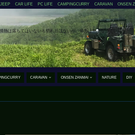
JEEP
CAR LIFE
PC LIFE
CAMPINGCURRY
CARAVAN
ONSEN 
だ情熱は落ちてはいないも切れ目はないが、体力は無くなっている・・
PINGCURRY
CARAVAN
ONSEN ZANMAI
NATURE
DIY
たんご・あるふぁ・まいく
まだ、まだ老兵は動く