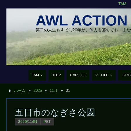
TAM
AWL ACTION
第二の人生もすでに20年が、体力も落ちても、ま
TAM
JEEP
CAR LIFE
PC LIFE
CAM
ホーム
»
2025
»
11月
»
01
五日市のなぎさ公園
2025/11/01
PET