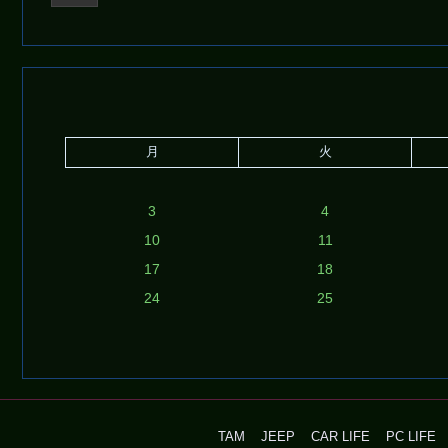
月
火
3
4
10
11
17
18
24
25
TAM
JEEP
CAR LIFE
PC LIFE