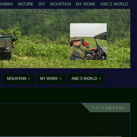
ZANMAI
NATURE
DIY
MOUNTAIN
MY WORK
AWL’S WORLD
Login
MOUNTAIN
MY WORK
AWL’S WORLD
コメントはありません