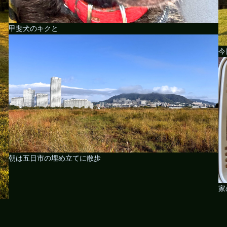
甲斐犬のキクと
今
朝は五日市の埋め立てに散歩
家