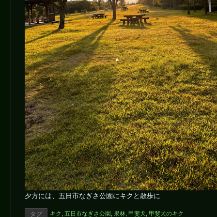
夕方には、五日市なぎさ公園にキクと散歩に
キク
,
五日市なぎさ公園
,
果林
,
甲斐犬
,
甲斐犬のキク
タグ