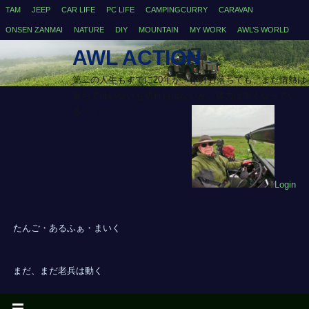
TAM
JEEP
CAR LIFE
PC LIFE
CAMPINGCURRY
CARAVAN
ONSEN ZANMAI
NATURE
DIY
MOUNTAIN
MY WORK
AWL’S WORLD
AWL ACTION
第二の人生もすでに20年が、体力も落ちても、まだ情熱は
落ちてはいないも切れ目はないが、体力は無くなってい
る・・
Login
たんご・あるふぁ・まいく
まだ、まだ老兵は動く