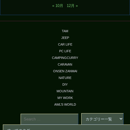
« 10月
12月 »
TAM
JEEP
CAR LIFE
PC LIFE
CAMPINGCURRY
CARAVAN
ONSEN ZANMAI
NATURE
DIY
MOUNTAIN
MY WORK
AWL’S WORLD