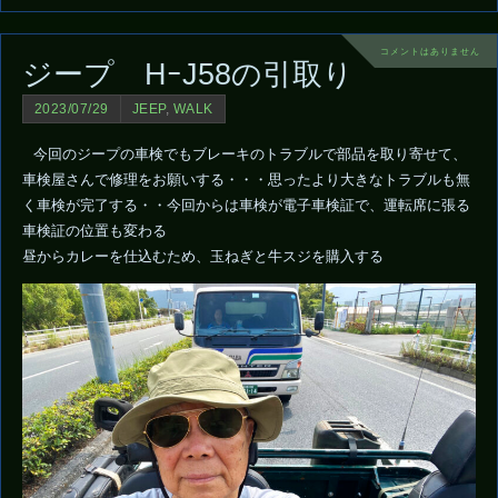
コメントはありません
ジープ HｰJ58の引取り
2023/07/29
JEEP
,
WALK
今回のジープの車検でもブレーキのトラブルで部品を取り寄せて、
車検屋さんで修理をお願いする・・・思ったより大きなトラブルも無
く車検が完了する・・今回からは車検が電子車検証で、運転席に張る
車検証の位置も変わる
昼からカレーを仕込むため、玉ねぎと牛スジを購入する