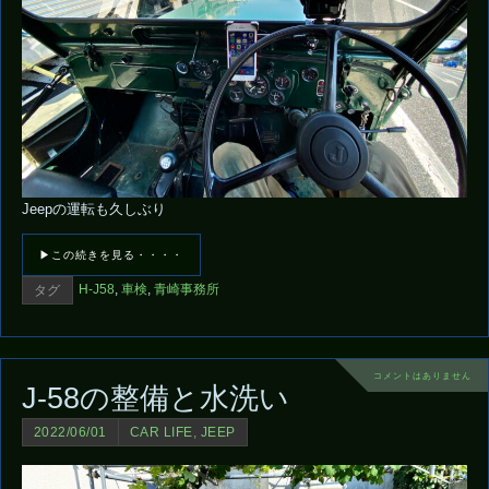
Jeepの運転も久しぶり
▶この続きを見る・・・・
H-J58
,
車検
,
青崎事務所
タグ
コメントはありません
J-58の整備と水洗い
2022/06/01
CAR LIFE
,
JEEP