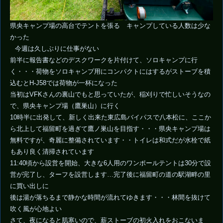
県央キャンプ場の高台でテントを張る キャンプしている人数は少な
かった
今週は久しぶりに仕事がない
前半に報告書などのデスクワークを片付けて、ソロキャンプに行
く・・・荷物をソロキャンプ用にコンパクトにはするがストーブを積
込むとH-J58では荷物が一杯になった
当初はVFKさんの裏山でもと思っていたが、稲刈りで忙しいそうなの
で、県央キャンプ場（鷹巣山）に行く
10時半に出発して、新しく出来た東広島バイパスで八本松に、ここか
ら北上して福留町を過ぎて鷹ノ巣山を目指す・・・県央キャンプ場は
無料ですが、奇麗に整備されています・・トイレは和式だが水栓で紙
もあり良く清掃されています
11:40頃から設営を開始、大きな6人用のワンポールテントは30分で設
営が完了し、ターフを設営します…完了後に福留町の道の駅湖畔の里
に買い出しに
後は湯が落ちるまで静かな時間が流れてゆきます・・・林間を抜けて
吹く風が心地よい
さて、夜になると肌寒いので、薪ストーブの初火入れをおこないま