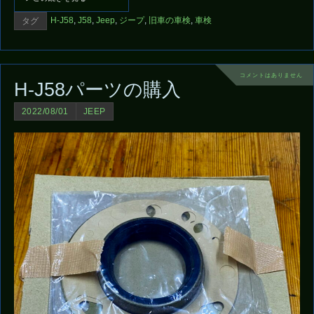
H-J58
,
J58
,
Jeep
,
ジープ
,
旧車の車検
,
車検
タグ
コメントはありません
H-J58パーツの購入
2022/08/01
JEEP