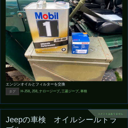
エンジンオイルとフィルターを交換
H-J58
,
J58
,
ナロージープ
,
三菱ジープ
,
車検
タグ
コメントはありません
Jeepの車検 オイルシールトラ