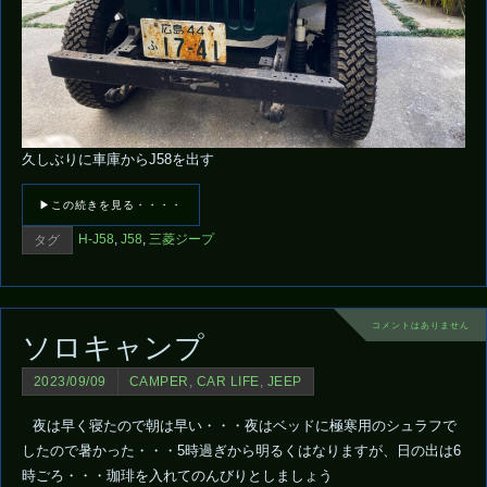
久しぶりに車庫からJ58を出す
▶この続きを見る・・・・
H-J58
,
J58
,
三菱ジープ
タグ
コメントはありません
ソロキャンプ
2023/09/09
CAMPER
,
CAR LIFE
,
JEEP
夜は早く寝たので朝は早い・・・夜はベッドに極寒用のシュラフで
したので暑かった・・・5時過ぎから明るくはなりますが、日の出は6
時ごろ・・・珈琲を入れてのんびりとしましょう