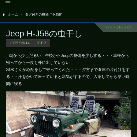
ホーム
»
タグ付きの投稿: "H-J58"
コメントはありません
Jeep H-J58の虫干し
2025/09/14
JEEP
朝から少しだるい、午後からJeepの整備を少しする・・・車検から
帰ってから一度も外に出していない
SDKさんが心配をして寄ってくれた・・・夕方まで倉庫の片付けをす
る・・汗をかいて座っていると寒気がするので、入浴してから早い時
間に寝る