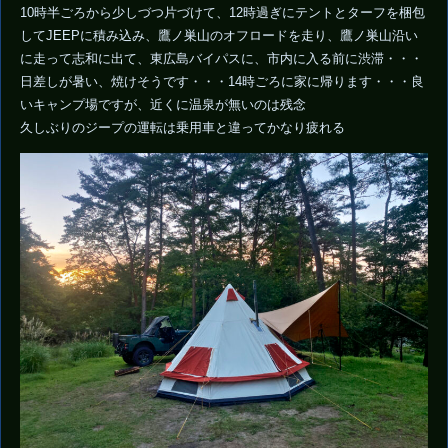
10時半ごろから少しづつ片づけて、12時過ぎにテントとターフを梱包
してJEEPに積み込み、鷹ノ巣山のオフロードを走り、鷹ノ巣山沿い
に走って志和に出て、東広島バイパスに、市内に入る前に渋滞・・・
日差しが暑い、焼けそうです・・・14時ごろに家に帰ります・・・良
いキャンプ場ですが、近くに温泉が無いのは残念
久しぶりのジープの運転は乗用車と違ってかなり疲れる