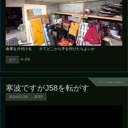
倉庫を片付ける さてどこから手を付けたらよいか
H-J58
タグ
コメントはありません
寒波ですがJ58を転がす
2024/01/26
JEEP