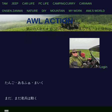
TAM
JEEP
CAR LIFE
PC LIFE
CAMPINGCURRY
CARAVAN
ONSEN ZANMAI
NATURE
DIY
MOUNTAIN
MY WORK
AWL’S WORLD
AWL ACTION
第二の人生もすでに20年が、体力も落ちても、まだ情熱は
落ちてはいないも切れ目はないが、体力は無くなってい
る・・
Login
たんご・あるふぁ・まいく
まだ、まだ老兵は動く