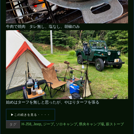
牛肉で焼肉 タレ無し、塩なし、胡椒のみ
始めはターフを無しと思ったが、やはりターフを張る
▶この続きを見る・・・・
H-J58
,
Jeep
,
ジープ
,
ソロキャンプ
,
県央キャンプ場
,
薪ストーブ
タグ