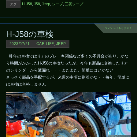
H-J58
,
J58
,
Jeep
,
ジープ
,
三菱ジープ
タグ
コメントはありません
H-J58の車検
2023/07/21
CAR LIFE
,
JEEP
昨年の車検ではリアのブレーキ関係など多くの不具合があり、かな
り時間がかかったH-J58の車検だったが、今年も新品に交換したリア
のシリンダーから液漏れ・・・またまた、簡単にはいかない
さっそく部品を手配するが、来週の中頃に到着かな・・毎年、簡単に
は車検は合格しません