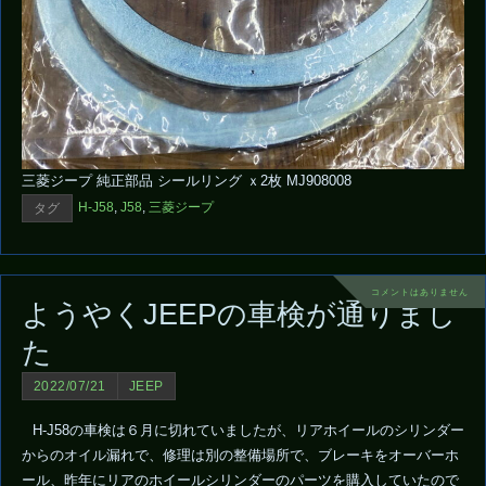
三菱ジープ 純正部品 シールリング ｘ2枚 MJ908008
H-J58
,
J58
,
三菱ジープ
タグ
コメントはありません
ようやくJEEPの車検が通りまし
た
2022/07/21
JEEP
H-J58の車検は６月に切れていましたが、リアホイールのシリンダー
からのオイル漏れで、修理は別の整備場所で、ブレーキをオーバーホ
ール、昨年にリアのホイールシリンダーのパーツを購入していたので