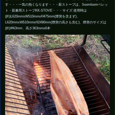
す・・・一気の熱くなります・・・薪ストーブは、Soomloomペレッ
ト・薪兼用ストーブKK-STOVE・・・サイズ:使用時は
(約)L620mmxW510mmxH475mm(煙突を含まず)、
L620mmxW510mmxH2490mm(煙突の高さも含む)、煙突のサイズは
(約)Φ63mm、高さ363mmx6本