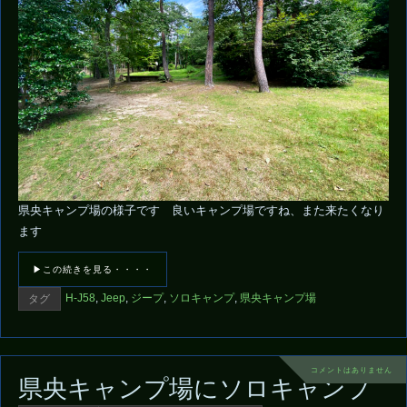
県央キャンプ場の様子です 良いキャンプ場ですね、また来たくなり
ます
▶この続きを見る・・・・
H-J58
,
Jeep
,
ジープ
,
ソロキャンプ
,
県央キャンプ場
タグ
コメントはありません
県央キャンプ場にソロキャンプ